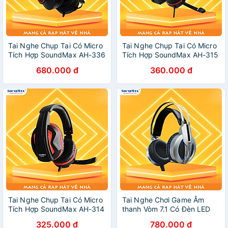
Tai Nghe Chụp Tai Có Micro
Tai Nghe Chụp Tai Có Micro
Tích Hợp SoundMax AH-336
Tích Hợp SoundMax AH-315
| Tai Nghe Chơi Game Có
| Gaming Headset
680.000 đ
360.000 đ
Đèn LED RGB SoundMax
SoundMax AH315 - Hàng
AH336 | Gaming Headset -
Chính Hãng
Hàng Chính Hãng
Tai Nghe Chụp Tai Có Micro
Tai Nghe Chơi Game Âm
Tích Hợp SoundMax AH-314
thanh Vòm 7.1 Có Đèn LED
| Gaming Headset
RGB SoundMax AH712 | Tai
325.000 đ
780.000 đ
SoundMax AH314 - Hàng
Nghe Chụp Tai Có Micro