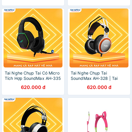
Chính Hãng
Tích Hợp SoundMax AH-712
| Gaming Headset - Hàng
Chính Hãng
Tai Nghe Chụp Tai Có Micro
Tai Nghe Chụp Tai
Tích Hợp SoundMax AH-335
SoundMax AH-328 | Tai
| Tai Nghe Chơi Game Có
Nghe Chơi Game SoundMax
620.000 đ
620.000 đ
Đèn LED RGB SoundMax
AH328 | Gaming Headset -
AH335 | Gaming Headset -
Hàng Chính Hãng
Hàng Chính Hãng