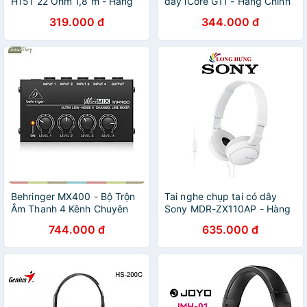
H151 22 Ohm 1,8 m - Hàng
dây iCore G11 - Hàng Chính
Chính Hãng
Hãng
319.000 đ
344.000 đ
Behringer MX400 - Bộ Trộn
Tai nghe chụp tai có dây
Âm Thanh 4 Kênh Chuyên
Sony MDR-ZX110AP - Hàng
Dụng Cho Studio, Biểu Diễn
chính hãng
744.000 đ
635.000 đ
Và Podcast - Hàng Chính
Hãng