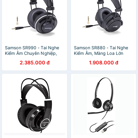
Samson SR990 - Tai Nghe
Samson SR880 - Tai Nghe
Kiểm Âm Chuyên Nghiệp,
Kiểm Âm, Màng Loa Lớn
Màng Loa Lớn, Đệm Tai Da
Dành Cho Phòng Thu
2.385.000 đ
1.908.000 đ
PU Cao Cấp Dành Cho
Chuyên Nghiệp, DJ, Hát
Phòng Thu, DJ, Karaoke -
Karaoke Trực Tuyến - Hàng
Hàng Chính Hãng
Chính Hãng