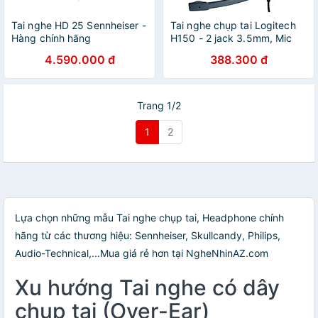
Tai nghe HD 25 Sennheiser -
Tai nghe chụp tai Logitech
Hàng chính hãng
H150 - 2 jack 3.5mm, Mic
khử giảm tiếng ồn, âm thanh
4.590.000 đ
388.300 đ
nổi - Hàng chính hãng
Trang 1/2
1
2
Lựa chọn những mẫu Tai nghe chụp tai, Headphone chính
hãng từ các thương hiệu: Sennheiser, Skullcandy, Philips,
Audio-Technical,...Mua giá rẻ hơn tại NgheNhinAZ.com
Xu hướng Tai nghe có dây
chụp tai (Over-Ear)