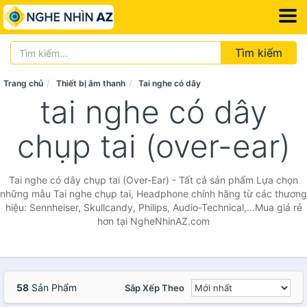
Tìm kiếm
Trang chủ
Thiết bị âm thanh
Tai nghe có dây
tai nghe có dây
chụp tai (over-ear)
Tai nghe có dây chụp tai (Over-Ear) - Tất cả sản phẩm Lựa chọn
những mẫu Tai nghe chụp tai, Headphone chính hãng từ các thương
hiệu: Sennheiser, Skullcandy, Philips, Audio-Technical,...Mua giá rẻ
hơn tại NgheNhinAZ.com
58
Sản Phẩm
Sắp Xếp Theo