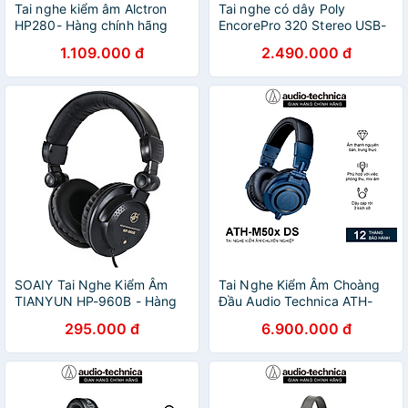
Tai nghe kiểm âm Alctron
Tai nghe có dây Poly
HP280- Hàng chính hãng
EncorePro 320 Stereo USB-
C/A TAA - Hàng Chính Hãng
1.109.000 đ
2.490.000 đ
SOAIY Tai Nghe Kiểm Âm
Tai Nghe Kiểm Âm Choàng
TIANYUN HP-960B - Hàng
Đầu Audio Technica ATH-
Nhập Khẩu
M50x Deep Sea - Hàng
295.000 đ
6.900.000 đ
Chính Hãng