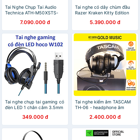
Tai Nghe Chụp Tai Audio
Tai nghe có dây chùm đầu
Technica ATH-M50XSTS-
Razer Kraken Kitty Edition
USB Streaming Headset -
V2 Pro-Wired RGB Headset
7.090.000 đ
5.390.000 đ
Hàng Chính Hãng
with Interchangeable Ears
(Hàng chính hãng)
Tai nghe chụp tai gaming có
Tai nghe kiểm âm TASCAM
đèn LED 1 chân cắm 3.5mm
TH-06 - headphone âm
cho điện thoại laptop hoco
bass sâu chuẩn - Hàng
349.000 đ
2.400.000 đ
W102 - Hàng chính hãng
chính hãng