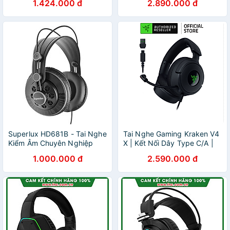
1.424.000 đ
2.890.000 đ
hãng
Superlux HD681B - Tai Nghe
Tai Nghe Gaming Kraken V4
Kiểm Âm Chuyên Nghiệp
X | Kết Nối Dây Type C/A |
Cho Phòng Thu - Hàng
Driver 40MM | Micro Thu
1.000.000 đ
2.590.000 đ
Chính Hãng
Gọn | Âm Thanh 7.1 | Vải
Đệm Tai Hybrid | Led RGB |
Hàng Chính Hãng