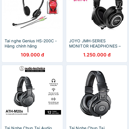
Tai nghe Genius HS-200C -
JOYO JMH-SERIES
Hàng chính hãng
MONITOR HEADPHONES –
Tai Nghe Kiểm Âm Chuyên
109.000 đ
1.250.000 đ
Nghiệp JOYO JMH-01 JMH-
02 - Hàng chính hãng
Tai Nghe Chụp Tai Audio
Tai Nghe Chụp Tai