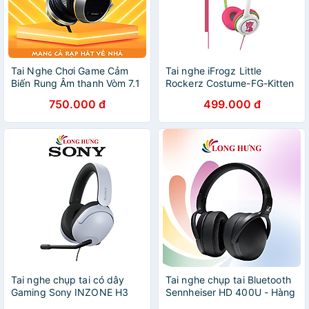
Tai Nghe Chơi Game Cảm
Tai nghe iFrogz Little
Biến Rung Âm thanh Vòm 7.1
Rockerz Costume-FG-Kitten
Có Đèn LED RGB SoundMax
- Hàng Chính Hãng
750.000 đ
499.000 đ
AH713 | Tai Nghe Chụp Tai
Có Micro Tích Hợp
SoundMax AH-713 | Gaming
Headset - Hàng Chính Hãng
Tai nghe chụp tai có dây
Tai nghe chụp tai Bluetooth
Gaming Sony INZONE H3
Sennheiser HD 400U - Hàng
MDR-G300 - Hàng chính
chính hãng