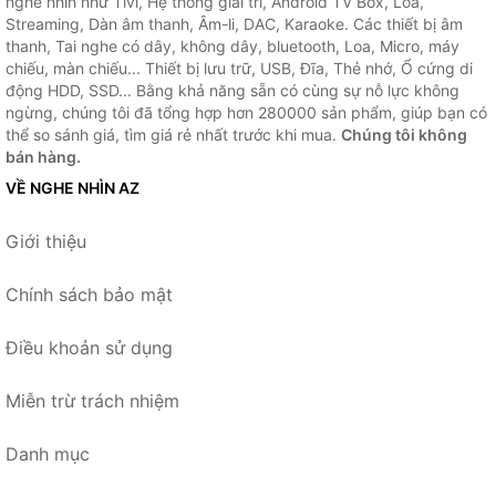
nghe nhìn như Tivi, Hệ thống giải trí, Android TV Box, Loa,
Streaming, Dàn âm thanh, Âm-li, DAC, Karaoke. Các thiết bị âm
thanh, Tai nghe có dây, không dây, bluetooth, Loa, Micro, máy
chiếu, màn chiếu... Thiết bị lưu trữ, USB, Đĩa, Thẻ nhớ, Ổ cứng di
động HDD, SSD... Bằng khả năng sẵn có cùng sự nỗ lực không
ngừng, chúng tôi đã tổng hợp hơn 280000 sản phẩm, giúp bạn có
thể so sánh giá, tìm giá rẻ nhất trước khi mua.
Chúng tôi không
bán hàng.
VỀ NGHE NHÌN AZ
Giới thiệu
Chính sách bảo mật
Điều khoản sử dụng
Miễn trừ trách nhiệm
Danh mục