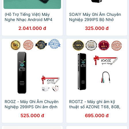
(Hỗ Trợ Tiếng Việt) Máy
SOAIY Máy Ghi Âm Chuyên
Nghe Nhạc Android MP4
Nghiệp 299IPS Bộ Nhớ
Màn Hình Cảm Ứng 4.0 Inch
Trong 8GB - Digital Voice
2.041.000 đ
325.000 đ
Bluetooth WiFi Ruizu H8 Bộ
Recorder - Hàng Nhập Khẩu
Nhớ Trong 16GB - Hàng
Chính Hãng
ROGZ - Máy Ghi Âm Chuyên
ROGTZ - Máy ghi âm kỹ
Nghiệp 299IPS Ghi âm định
thuật số AZONE T68, 8GB,
dạng lossless Chống ồn chủ
Pin sạc, Thiết kế hiện đại,
525.000 đ
695.000 đ
động Bộ nhớ 8Gb Màn
Chất liệu cao cấp, Loại bỏ
gương 5D sắc nét Tự động
tạp âm, Dung lượng pin cao,
lưu trữ Bảo mật tệp tin Hỗ
Nhiều tính năng thông minh,