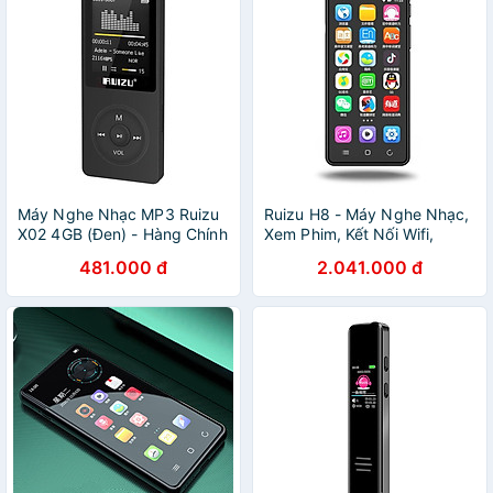
Máy Nghe Nhạc MP3 Ruizu
Ruizu H8 - Máy Nghe Nhạc,
X02 4GB (Đen) - Hàng Chính
Xem Phim, Kết Nối Wifi,
Hãng
Bluetooth, Hệ Điều Hành
481.000 đ
2.041.000 đ
Android, Màn Hình Cảm Ứng
4 Inch (16Gb) - Hàng Chính
Hãng