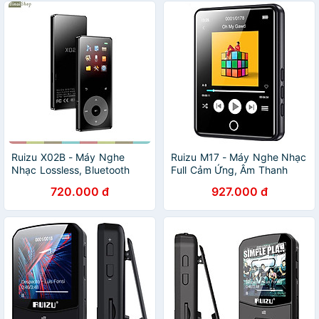
Ruizu X02B - Máy Nghe
Ruizu M17 - Máy Nghe Nhạc
Nhạc Lossless, Bluetooth
Full Cảm Ứng, Âm Thanh
5.0, Hỗ Trợ Xem Phim , Loa
HiFi, Bluetooth - Hàng Chính
720.000 đ
927.000 đ
Ngoài, Lặp Đoạn A-B , Thời
Hãng
Gian Sử Dụng 15 Giờ (8GB) -
hàng chính hãng