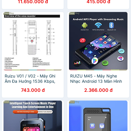
11.650.000 đ
415.000 đ
Khẩu
Ruizu V01 / V02 - Máy Ghi
RUIZU M45 - Máy Nghe
Âm Đa Hướng 1536 Kbps,
Nhạc Android 13 Màn Hình
Giảm Tiếng Ồn, Thời Lượng
Cảm Ứng 4.5", Bluetooth
743.000 đ
2.366.000 đ
Ghi 11H (64GB) - Hàng
5.0, Wi-Fi, Hỗ Trợ Mở Rộng
Chính Hãng - V01
1TB - Hàng Chính Hãng