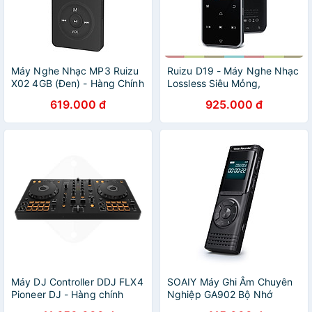
Máy Nghe Nhạc MP3 Ruizu
Ruizu D19 - Máy Nghe Nhạc
X02 4GB (Đen) - Hàng Chính
Lossless Siêu Mỏng,
Hãng
Bluetooth 5.0, FM Radio,
619.000 đ
925.000 đ
Thời Lượng Pin 50 Giờ, Bộ
Nhớ Trong 16GB - hàng
chính hãng
Máy DJ Controller DDJ FLX4
SOAIY Máy Ghi Âm Chuyên
Pioneer DJ - Hàng chính
Nghiệp GA902 Bộ Nhớ
hãng
Trong 32GB - Hàng Nhập