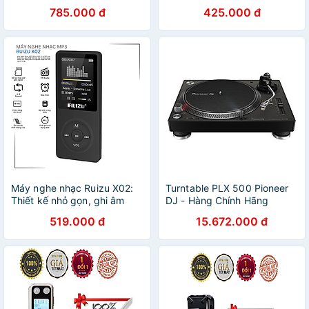
D51 Bộ Nhớ Trong 8GB (Có
GA991 - Hàng Nhập Khẩu
785.000 đ
425.000 đ
Loa Ngoài) - Hàng Chính
Hãng
Máy nghe nhạc Ruizu X02:
Turntable PLX 500 Pioneer
Thiết kế nhỏ gọn, ghi âm
DJ - Hàng Chính Hãng
chất lượng cao, nghe đài
519.000 đ
15.672.000 đ
FM, hỗ trợ nhạc Lossless
(MP3/WMA/WAV/APE/FLAC),
màn hình TFT 1.8 inch, bộ
nhớ 8GB/16GB, thẻ nhớ
microSD 64GB, pin 80 giờ,
giải trí tiện lợi mọi lúc mọi nơi
- Hàng nhập khẩu