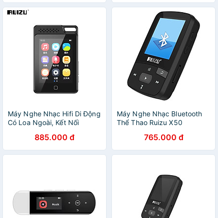
Bộ Nhớ Trong 64GB - Hàng
Nhập Khẩu
Máy Nghe Nhạc Hifi Di Động
Máy Nghe Nhạc Bluetooth
Có Loa Ngoài, Kết Nối
Thể Thao Ruizu X50
Bluetooth 5.0, Kiểu Dáng
885.000 đ
765.000 đ
Thể Thao Ruizu C1 Bộ Nhớ
32GB - Hàng Nhập Khẩu