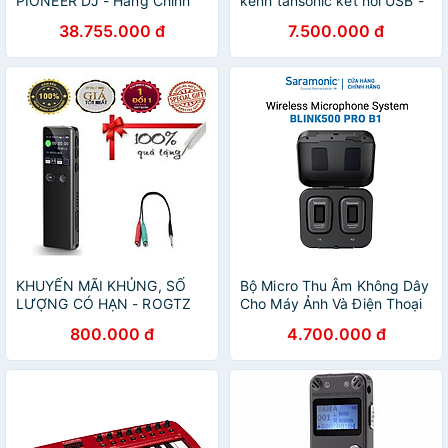
PIONEER DJ - Hàng Chính
kênh tansonic kết nối USB -
Hãng
TX2006U16 - T5U16 - Hàng
38.755.000 đ
7.500.000 đ
Nhập Khẩu
KHUYẾN MÃI KHỦNG, SỐ
Bộ Micro Thu Âm Không Dây
LƯỢNG CÓ HẠN - ROGTZ
Cho Máy Ảnh Và Điện Thoại
Máy ghi âm cầm tay chuyên
Thông Minh Saramonic
800.000 đ
4.700.000 đ
nghiệp GA330 Chống ồn
Blink500 Pro B1 -
Chủ động Dung lượng 8GB
Livestream / Phỏng Vấn /
Pin 40h Nghe Mp3 Tích hợp
Quay Video - Hàng Chính
USB2.0 Dễ sử dụng Hỗ trợ
Hãng
đa ngôn ngữ Đa năng Thiết
kế hiện đại Hàng Chính
Hãng