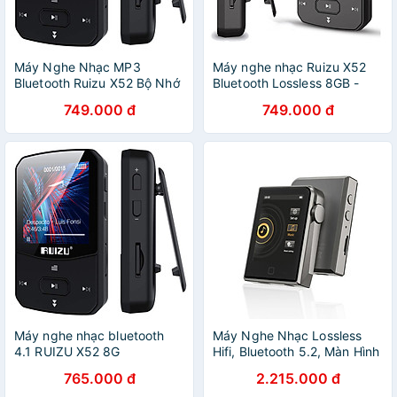
Máy Nghe Nhạc MP3
Máy nghe nhạc Ruizu X52
Bluetooth Ruizu X52 Bộ Nhớ
Bluetooth Lossless 8GB -
Trong 8GB Cao Cấp AZONE
Hàng Nhập Khẩu
749.000 đ
749.000 đ
- Hàng Chính Hãng
Máy nghe nhạc bluetooth
Máy Nghe Nhạc Lossless
4.1 RUIZU X52 8G
Hifi, Bluetooth 5.2, Màn Hình
Cảm Ứng, Điều Chỉnh Hiệu
765.000 đ
2.215.000 đ
Ứng Âm Thanh Ruizu A58