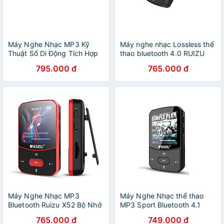
Máy Nghe Nhạc MP3 Kỹ
Máy nghe nhạc Lossless thể
Thuật Số Di Động Tích Hợp
thao bluetooth 4.0 RUIZU
USB Màn Hình LCD Hỗ Trợ
X50 8GB - Hàng Nhập Khẩu
795.000 đ
765.000 đ
FM / Thẻ Nhớ TF Vỏ Kim Loại
RUIZU X69 - Hàng Nhập
Khẩu
Máy Nghe Nhạc MP3
Máy Nghe Nhạc thể thao
Bluetooth Ruizu X52 Bộ Nhớ
MP3 Sport Bluetooth 4.1
Trong 8GB - Hàng Chính
Ruizu X52 Bộ Nhớ Trong
765.000 đ
749.000 đ
Hãng
8GB - Hàng chính hãng