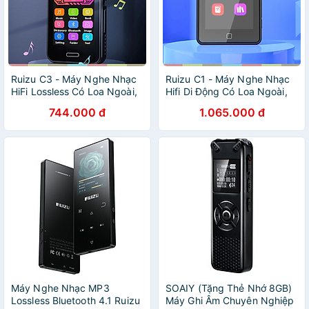
Ruizu C3 - Máy Nghe Nhạc
Ruizu C1 - Máy Nghe Nhạc
HiFi Lossless Có Loa Ngoài,
Hifi Di Động Có Loa Ngoài,
Bluetooth 5.0, Lặp Đoạn A-
Kết Nối Bluetooth 5.0, Kiểu
744.000 đ
1.065.000 đ
B, Kiểu Dáng Thể Thao(
Dáng Thể Thao(32Gb) -
Tặng Kèm Thẻ Nhớ 16GB) -
hàng chính hãng
Hàng chính hãng
Máy Nghe Nhạc MP3
SOAIY (Tặng Thẻ Nhớ 8GB)
Lossless Bluetooth 4.1 Ruizu
Máy Ghi Âm Chuyên Nghiệp