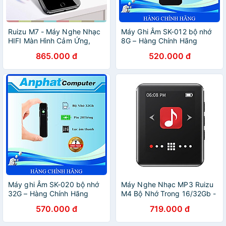
Ruizu M7 - Máy Nghe Nhạc
Máy Ghi Âm SK-012 bộ nhớ
HIFI Màn Hình Cảm Ứng,
8G – Hàng Chính Hãng
Bluetooth 5.0, Hỗ Trợ Loa
865.000 đ
520.000 đ
Ngoài - Hàng chính hãng
Máy ghi Âm SK-020 bộ nhớ
Máy Nghe Nhạc MP3 Ruizu
32G – Hàng Chính Hãng
M4 Bộ Nhớ Trong 16/32Gb -
Màn Hình Cảm Ứng 1.8 Inch
570.000 đ
719.000 đ
- Kết Nối Bluetooth 4.0 -
Hàng Chính Hãng