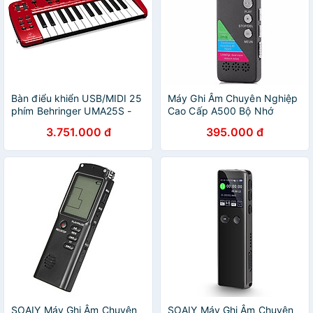
Bàn điểu khiển USB/MIDI 25
Máy Ghi Âm Chuyên Nghiệp
phím Behringer UMA25S -
Cao Cấp A500 Bộ Nhớ
Hàng Chính Hãng
Trong 8GB - Digital Voice
3.751.000 đ
395.000 đ
Recorder - Hàng Nhập Khẩu
SOAIY Máy Ghi Âm Chuyên
SOAIY Máy Ghi Âm Chuyên