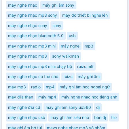
máy nghe nhạc
máy ghi âm sony
máy nghe nhạc mp3 sony
máy dò thiết bị nghe lén
máy nghe nhạc sony
sony
máy nghe nhạc bluetooth 5.0
usb
máy nghe nhạc mp3 mini
máy nghe
mp3
máy nghe nhạc mp3
sony walkman
máy nghe nhạc mp3 mini chạy bộ
ruizu m9
máy nghe nhạc có thẻ nhớ
ruizu
máy ghi âm
máy mp3
radio
mp4
máy ghi âm học ngoại ngữ
máy đĩa than
máy mp4
máy nghe nhạc học tiếng anh
máy nghe đĩa cd
may ghi am sony ux560
dj
máy nghe nhạc usb
máy ghi âm siêu nhỏ
bàn dj
fiio
máy ghi âm bỏ túi
mays nghe nhạc mp3 vỏ nhôm