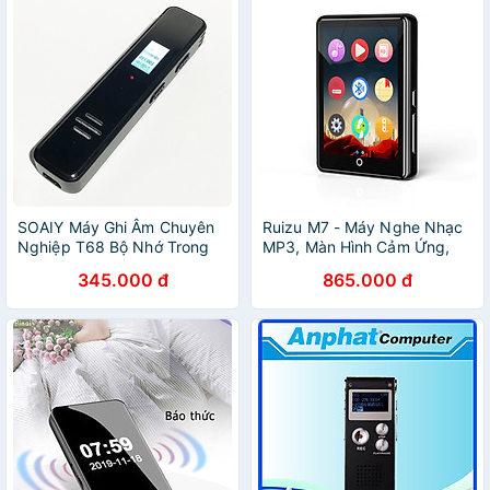
trợ học tiếng Anh hiệu quả -
Nghe nhạc MP3, Lặp lại,
Hàng Chính Hãng
Phát ngẫu nhiên, Hẹn giờ tự
động, Bộ nhớ trong 8GB,
Hàng Chính Hãng
SOAIY Máy Ghi Âm Chuyên
Ruizu M7 - Máy Nghe Nhạc
Nghiệp T68 Bộ Nhớ Trong
MP3, Màn Hình Cảm Ứng,
8GB - Digital Voice Recorder
Bluetooth 5.0, Hỗ Trợ Loa
345.000 đ
865.000 đ
- Hàng Nhập Khẩu
Ngoài - Hàng Chính Hãng