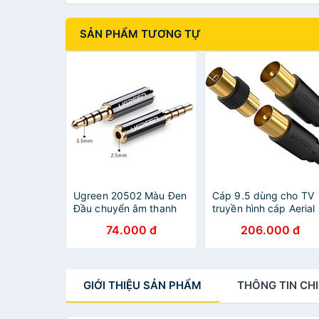
SẢN PHẨM TƯƠNG TỰ
Ugreen 20502 Màu Đen
Cáp 9.5 dùng cho TV
Đầu chuyển âm thanh
truyền hình cáp Aerial
3.5mm dương sang
có jack cái chuyển đổi
74.000 đ
206.000 đ
2.5mm âm 20502 Hàng
1M màu đen Ugreen
Chính Hãng
102AT20968SP Hàng
chính hãng
GIỚI THIỆU
SẢN PHẨM
THÔNG TIN
CHI