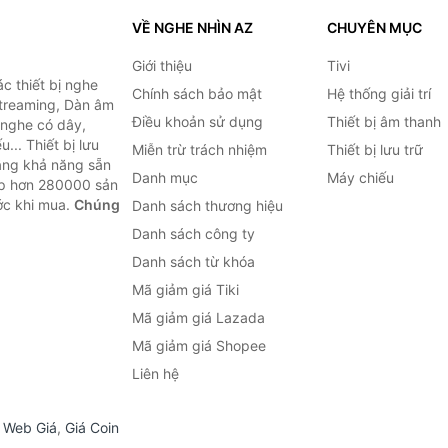
VỀ NGHE NHÌN AZ
CHUYÊN MỤC
Giới thiệu
Tivi
c thiết bị nghe
Chính sách bảo mật
Hệ thống giải trí
 Streaming, Dàn âm
Điều khoản sử dụng
Thiết bị âm thanh
i nghe có dây,
... Thiết bị lưu
Miễn trừ trách nhiệm
Thiết bị lưu trữ
Bằng khả năng sẵn
Danh mục
Máy chiếu
ợp hơn 280000 sản
ước khi mua.
Chúng
Danh sách thương hiệu
Danh sách công ty
Danh sách từ khóa
Mã giảm giá Tiki
Mã giảm giá Lazada
Mã giảm giá Shopee
Liên hệ
,
Web Giá
,
Giá Coin