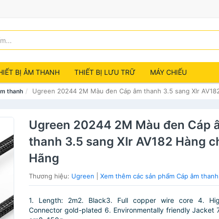
HIẾT BỊ ÂM THANH
THIẾT BỊ LƯU TRỮ
MÁY CHIẾU
Ugreen 20244 2M Màu đen Cáp âm thanh 3.5 sang Xlr AV18
m thanh
Ugreen 20244 2M Màu đen Cáp 
thanh 3.5 sang Xlr AV182 Hàng c
Hãng
Thương hiệu:
Ugreen
|
Xem thêm các sản phẩm Cáp âm thanh
1. Length: 2m2. Black3. Full copper wire core 4. High
Connector gold-plated 6. Environmentally friendly Jacket 7