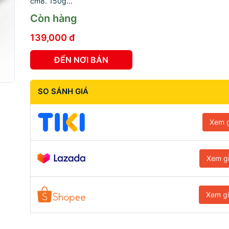
cm8. 150g...
Còn hàng
139,000 đ
ĐẾN NƠI BÁN
SO SÁNH GIÁ
Xem g
Xem g
Xem g