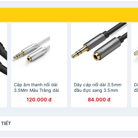
Cáp âm thanh nối dài
Dây cáp nối dài 3.5mm
D
3.5Mm Màu Trắng dài
đầu đực sang 3.5mm
đ
1M UGREEN 40677
đầu cái mạ vàng dài
1
120.000 đ
84.000 đ
Av118 - HÀNG CHÍNH
1.5m UGREEN AV118
1
HÃNG
10593 - Hàng Chính
H
Hãng
 TIẾT