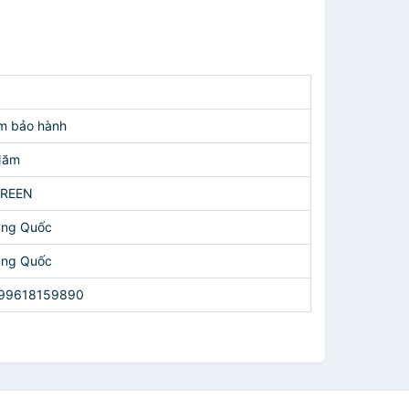
m bảo hành
Năm
REEN
ung Quốc
ung Quốc
99618159890