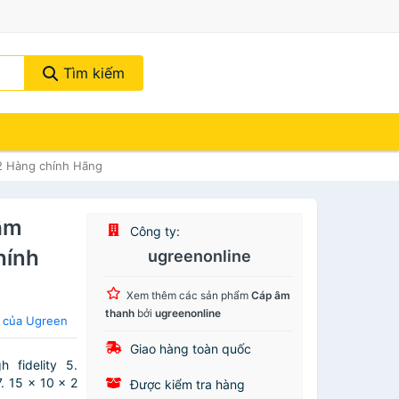
Tìm kiếm
2 Hàng chính Hãng
âm
Công ty:
hính
ugreenonline
Xem thêm các sản phẩm
Cáp âm
thanh
bởi
ugreenonline
 của Ugreen
Giao hàng toàn quốc
 fidelity 5.
. 15 x 10 x 2
Được kiểm tra hàng