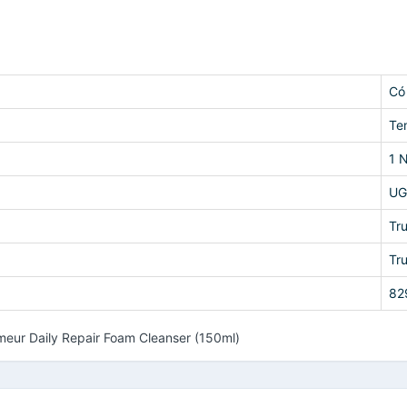
Có
Te
1 
UG
Tr
Tr
82
meur Daily Repair Foam Cleanser (150ml)