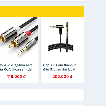
ây Audio 3,5mm ra 2
Cáp AUX âm thanh 2
ầu RCA (Hoa sen) dài
đầu 3.5mm dài 1.5M
,5M UGREEN AV116
3.5mm góc nghiêng
119.000 đ
205.000 đ
0583 - Hàng Chính
phải AV139 Ugreen
ãng
40185 Hàng chính hãng