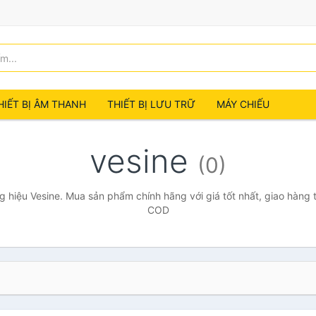
HIẾT BỊ ÂM THANH
THIẾT BỊ LƯU TRỮ
MÁY CHIẾU
vesine
(0)
 hiệu Vesine. Mua sản phẩm chính hãng với giá tốt nhất, giao hàng t
COD