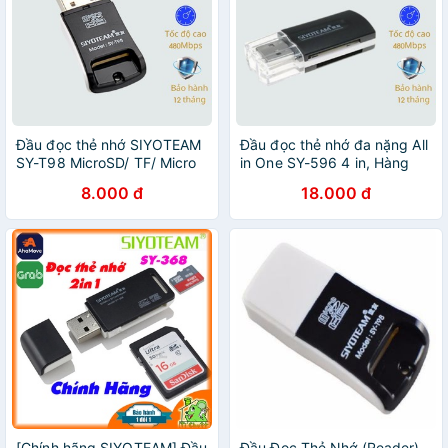
Đầu đọc thẻ nhớ SIYOTEAM
Đầu đọc thẻ nhớ đa nặng All
SY-T98 MicroSD/ TF/ Micro
in One SY-596 4 in, Hàng
SDHC/ Micro SDXC, Hàng
chính hãng
8.000 đ
18.000 đ
chính hãng
[Chính hãng SIYOTEAM] Đầu
Đầu Đọc Thẻ Nhớ (Reader)