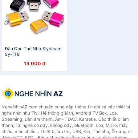
Đầu Đọc Thẻ Nhớ Siyoteam
Sy-T18
13.000 đ
NgheNhinAZ.com chuyên cung cấp thông tin giá cả các thiết bị
nghe nhìn như Tivi, Hệ thống giải trí, Android TV Box, Loa,
Streaming, Dàn âm thanh, Âm-li, DAC, Karaoke. Các thiết bị âm
thanh, Tai nghe có dây, không dây, bluetooth, Loa, Micro, máy
chiếu, màn chiếu... Thiết bị lưu trữ, USB, Đĩa, Thẻ nhớ, Ổ cứng di
động HDD, SSD... Bằng khả năng sẵn có cùng sự nỗ lực không