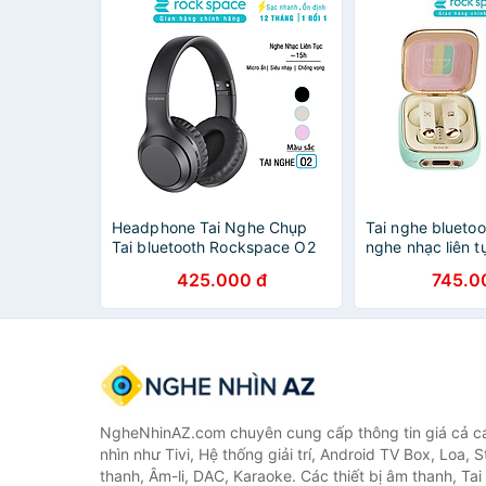
Headphone Tai Nghe Chụp
Tai nghe bluetoo
Tai bluetooth Rockspace O2
nghe nhạc liên t
kết nối không dây có mic
chính hãng bảo 
425.000 đ
745.0
nghe nhạc liên tục 15h - Hàng
chính hãng bảo hành 12 tháng
NgheNhinAZ.com chuyên cung cấp thông tin giá cả cá
nhìn như Tivi, Hệ thống giải trí, Android TV Box, Loa,
thanh, Âm-li, DAC, Karaoke. Các thiết bị âm thanh, Ta