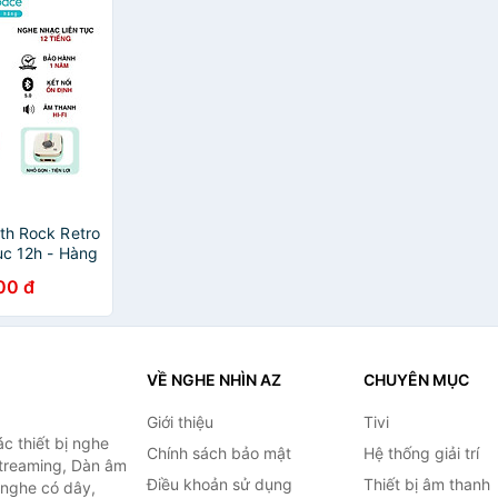
th Rock Retro
ục 12h - Hàng
hành 1 năm
00 đ
VỀ NGHE NHÌN AZ
CHUYÊN MỤC
Giới thiệu
Tivi
c thiết bị nghe
Chính sách bảo mật
Hệ thống giải trí
 Streaming, Dàn âm
Điều khoản sử dụng
Thiết bị âm thanh
i nghe có dây,