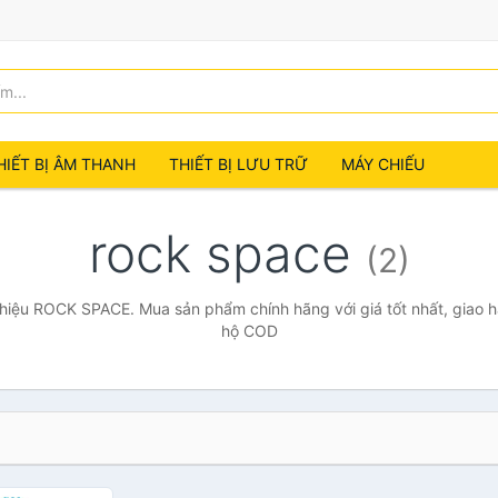
HIẾT BỊ ÂM THANH
THIẾT BỊ LƯU TRỮ
MÁY CHIẾU
rock space
(2)
hiệu ROCK SPACE. Mua sản phẩm chính hãng với giá tốt nhất, giao hà
hộ COD