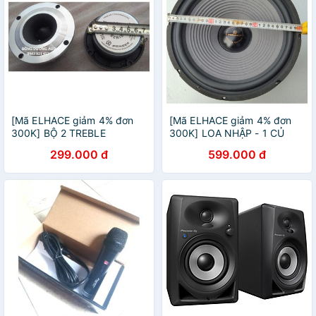
[Mã ELHACE giảm 4% đơn
[Mã ELHACE giảm 4% đơn
300K] BỘ 2 TREBLE
300K] LOA NHẬP - 1 CỦ
PIONEER MÀNG TRẮNG
BASS 30 PIONEER TỪ KÉP
299.000 đ
599.000 đ
10CM + 2 TỤ 3,3MF 250V
CAO CẤP - LOA 3 TẤC
TỐT