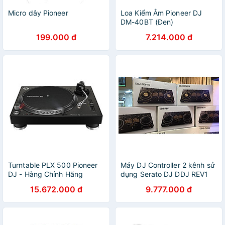
Micro dây Pioneer
Loa Kiểm Âm Pioneer DJ
DM-40BT (Đen)
199.000 đ
7.214.000 đ
Turntable PLX 500 Pioneer
Máy DJ Controller 2 kênh sử
DJ - Hàng Chính Hãng
dụng Serato DJ DDJ REV1
phiên bản viền vàng Pioneer
15.672.000 đ
9.777.000 đ
- Hàng chính hãng