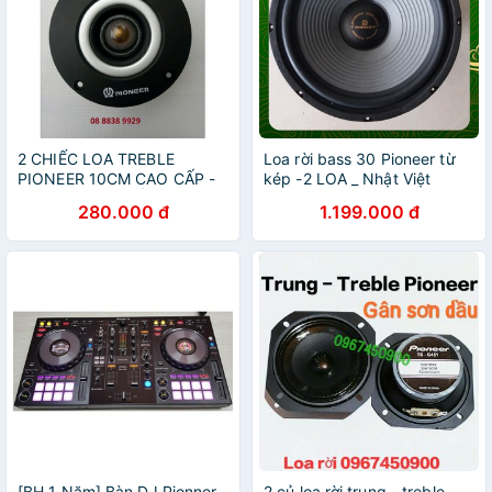
2 CHIẾC LOA TREBLE
Loa rời bass 30 Pioneer từ
PIONEER 10CM CAO CẤP -
kép -2 LOA _ Nhật Việt
HÀNG NHẬP KHẨU
official jbl jbz
280.000 đ
1.199.000 đ
[BH 1 Năm] Bàn DJ Pionner
2 củ loa rời trung - treble