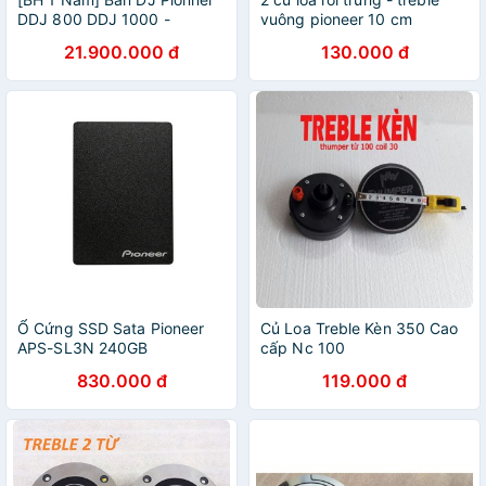
DDJ 800 DDJ 1000 -
vuông pioneer 10 cm
rekordbox - XDJ 2 - Hàng
21.900.000 đ
130.000 đ
Mới 100%
Ổ Cứng SSD Sata Pioneer
Củ Loa Treble Kèn 350 Cao
APS-SL3N 240GB
cấp Nc 100
830.000 đ
119.000 đ