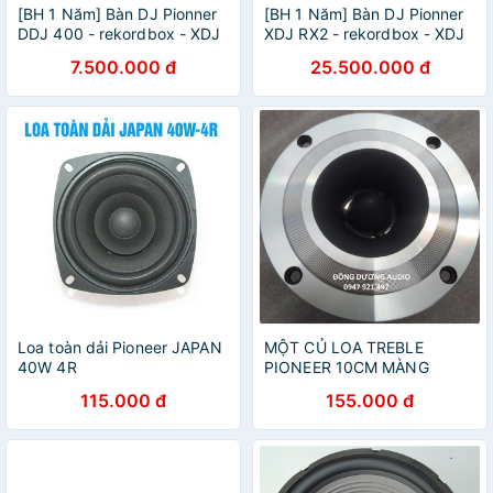
[BH 1 Năm] Bàn DJ Pionner
[BH 1 Năm] Bàn DJ Pionner
DDJ 400 - rekordbox - XDJ
XDJ RX2 - rekordbox - XDJ
2
2- Hàng Mới 100% - Phụ
7.500.000 đ
25.500.000 đ
Kiện Âm Thanh
Loa toàn dải Pioneer JAPAN
MỘT CỦ LOA TREBLE
40W 4R
PIONEER 10CM MÀNG
NANO - LOẠI 4 VÍT - TẶNG
115.000 đ
155.000 đ
TỤ 2,2MF