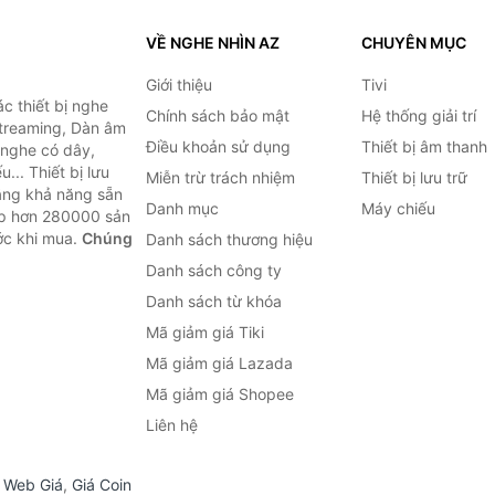
VỀ NGHE NHÌN AZ
CHUYÊN MỤC
Giới thiệu
Tivi
c thiết bị nghe
Chính sách bảo mật
Hệ thống giải trí
 Streaming, Dàn âm
Điều khoản sử dụng
Thiết bị âm thanh
i nghe có dây,
... Thiết bị lưu
Miễn trừ trách nhiệm
Thiết bị lưu trữ
Bằng khả năng sẵn
Danh mục
Máy chiếu
ợp hơn 280000 sản
ước khi mua.
Chúng
Danh sách thương hiệu
Danh sách công ty
Danh sách từ khóa
Mã giảm giá Tiki
Mã giảm giá Lazada
Mã giảm giá Shopee
Liên hệ
,
Web Giá
,
Giá Coin