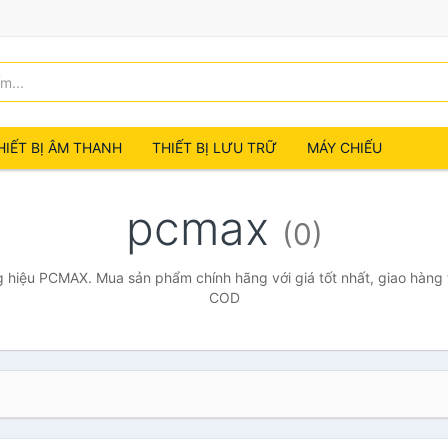
HIẾT BỊ ÂM THANH
THIẾT BỊ LƯU TRỮ
MÁY CHIẾU
pcmax
(0)
 hiệu PCMAX. Mua sản phẩm chính hãng với giá tốt nhất, giao hàng t
COD