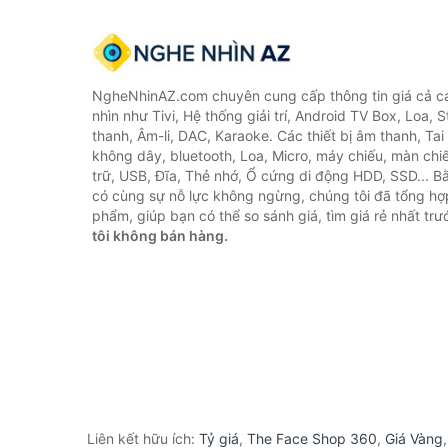
NgheNhinAZ.com chuyên cung cấp thông tin giá cả cá
nhìn như Tivi, Hệ thống giải trí, Android TV Box, Loa,
thanh, Âm-li, DAC, Karaoke. Các thiết bị âm thanh, Ta
không dây, bluetooth, Loa, Micro, máy chiếu, màn chiếu
trữ, USB, Đĩa, Thẻ nhớ, Ổ cứng di động HDD, SSD... 
có cùng sự nỗ lực không ngừng, chúng tôi đã tổng h
phẩm, giúp bạn có thể so sánh giá, tìm giá rẻ nhất tr
tôi không bán hàng.
Liên kết hữu ích:
Tỷ giá
,
The Face Shop 360
,
Giá Vàng