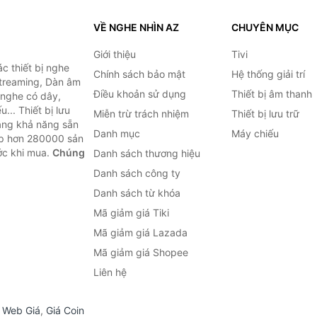
VỀ NGHE NHÌN AZ
CHUYÊN MỤC
Giới thiệu
Tivi
c thiết bị nghe
Chính sách bảo mật
Hệ thống giải trí
 Streaming, Dàn âm
Điều khoản sử dụng
Thiết bị âm thanh
i nghe có dây,
... Thiết bị lưu
Miễn trừ trách nhiệm
Thiết bị lưu trữ
Bằng khả năng sẵn
Danh mục
Máy chiếu
ợp hơn 280000 sản
ước khi mua.
Chúng
Danh sách thương hiệu
Danh sách công ty
Danh sách từ khóa
Mã giảm giá Tiki
Mã giảm giá Lazada
Mã giảm giá Shopee
Liên hệ
,
Web Giá
,
Giá Coin