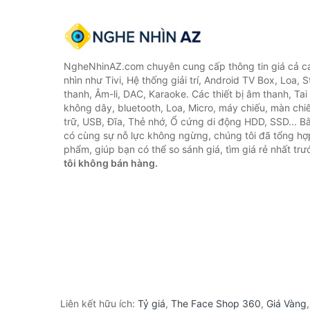
NgheNhinAZ.com chuyên cung cấp thông tin giá cả cá
nhìn như Tivi, Hệ thống giải trí, Android TV Box, Loa,
thanh, Âm-li, DAC, Karaoke. Các thiết bị âm thanh, Ta
không dây, bluetooth, Loa, Micro, máy chiếu, màn chiếu
trữ, USB, Đĩa, Thẻ nhớ, Ổ cứng di động HDD, SSD... 
có cùng sự nỗ lực không ngừng, chúng tôi đã tổng h
phẩm, giúp bạn có thể so sánh giá, tìm giá rẻ nhất tr
tôi không bán hàng.
Liên kết hữu ích:
Tỷ giá
,
The Face Shop 360
,
Giá Vàng