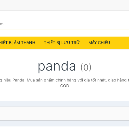
HIẾT BỊ ÂM THANH
THIẾT BỊ LƯU TRỮ
MÁY CHIẾU
panda
(0)
 hiệu Panda. Mua sản phẩm chính hãng với giá tốt nhất, giao hàng t
COD