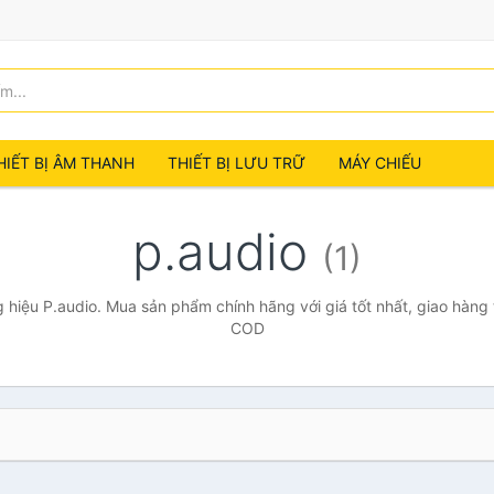
HIẾT BỊ ÂM THANH
THIẾT BỊ LƯU TRỮ
MÁY CHIẾU
p.audio
(1)
hiệu P.audio. Mua sản phẩm chính hãng với giá tốt nhất, giao hàng 
COD