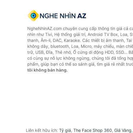
NgheNhinAZ.com chuyên cung cấp thông tin giá cả cá
nhìn như Tivi, Hệ thống giải trí, Android TV Box, Loa,
thanh, Âm-li, DAC, Karaoke. Các thiết bị âm thanh, Ta
không dây, bluetooth, Loa, Micro, máy chiếu, màn chiếu
trữ, USB, Đĩa, Thẻ nhớ, Ổ cứng di động HDD, SSD... 
có cùng sự nỗ lực không ngừng, chúng tôi đã tổng h
phẩm, giúp bạn có thể so sánh giá, tìm giá rẻ nhất tr
tôi không bán hàng.
Liên kết hữu ích:
Tỷ giá
,
The Face Shop 360
,
Giá Vàng