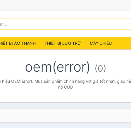
HIẾT BỊ ÂM THANH
THIẾT BỊ LƯU TRỮ
MÁY CHIẾU
oem(error)
(0)
hiệu OEM(Error). Mua sản phẩm chính hãng với giá tốt nhất, giao hà
hộ COD