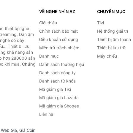
VỀ NGHE NHÌN AZ
CHUYÊN MỤC
Giới thiệu
Tivi
c thiết bị nghe
Chính sách bảo mật
Hệ thống giải trí
 Streaming, Dàn âm
Điều khoản sử dụng
Thiết bị âm thanh
i nghe có dây,
... Thiết bị lưu
Miễn trừ trách nhiệm
Thiết bị lưu trữ
Bằng khả năng sẵn
Danh mục
Máy chiếu
ợp hơn 280000 sản
ước khi mua.
Chúng
Danh sách thương hiệu
Danh sách công ty
Danh sách từ khóa
Mã giảm giá Tiki
Mã giảm giá Lazada
Mã giảm giá Shopee
Liên hệ
,
Web Giá
,
Giá Coin