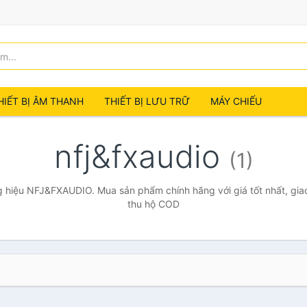
HIẾT BỊ ÂM THANH
THIẾT BỊ LƯU TRỮ
MÁY CHIẾU
nfj&fxaudio
(1)
 hiệu NFJ&FXAUDIO. Mua sản phẩm chính hãng với giá tốt nhất, giao
thu hộ COD