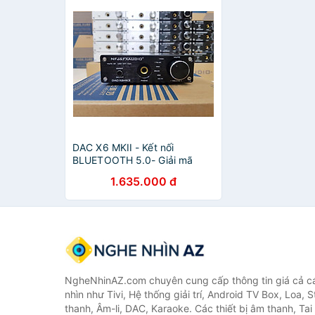
DAC X6 MKII - Kết nối
BLUETOOTH 5.0- Giải mã
24bit/192Khz - Hàng Chính
1.635.000 đ
Hãng
NgheNhinAZ.com chuyên cung cấp thông tin giá cả cá
nhìn như Tivi, Hệ thống giải trí, Android TV Box, Loa,
thanh, Âm-li, DAC, Karaoke. Các thiết bị âm thanh, Ta