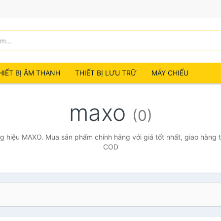
HIẾT BỊ ÂM THANH
THIẾT BỊ LƯU TRỮ
MÁY CHIẾU
maxo
(0)
 hiệu MAXO. Mua sản phẩm chính hãng với giá tốt nhất, giao hàng t
COD