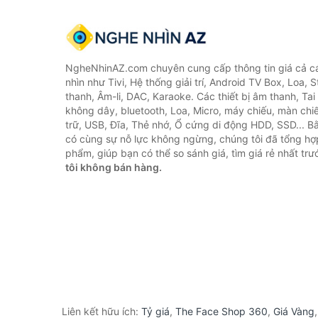
NgheNhinAZ.com chuyên cung cấp thông tin giá cả cá
nhìn như Tivi, Hệ thống giải trí, Android TV Box, Loa,
thanh, Âm-li, DAC, Karaoke. Các thiết bị âm thanh, Ta
không dây, bluetooth, Loa, Micro, máy chiếu, màn chiếu
trữ, USB, Đĩa, Thẻ nhớ, Ổ cứng di động HDD, SSD... 
có cùng sự nỗ lực không ngừng, chúng tôi đã tổng h
phẩm, giúp bạn có thể so sánh giá, tìm giá rẻ nhất tr
tôi không bán hàng.
Liên kết hữu ích:
Tỷ giá
,
The Face Shop 360
,
Giá Vàng