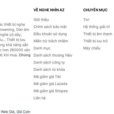
VỀ NGHE NHÌN AZ
CHUYÊN MỤC
Giới thiệu
Tivi
c thiết bị nghe
Chính sách bảo mật
Hệ thống giải trí
 Streaming, Dàn âm
Điều khoản sử dụng
Thiết bị âm thanh
i nghe có dây,
... Thiết bị lưu
Miễn trừ trách nhiệm
Thiết bị lưu trữ
Bằng khả năng sẵn
Danh mục
Máy chiếu
ợp hơn 280000 sản
ước khi mua.
Chúng
Danh sách thương hiệu
Danh sách công ty
Danh sách từ khóa
Mã giảm giá Tiki
Mã giảm giá Lazada
Mã giảm giá Shopee
Liên hệ
,
Web Giá
,
Giá Coin