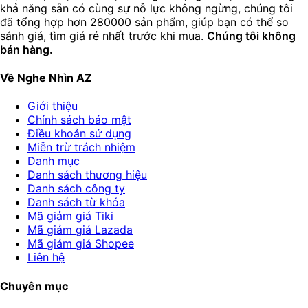
khả năng sẵn có cùng sự nỗ lực không ngừng, chúng tôi
đã tổng hợp hơn 280000 sản phẩm, giúp bạn có thể so
sánh giá, tìm giá rẻ nhất trước khi mua.
Chúng tôi không
bán hàng.
Về Nghe Nhìn AZ
Giới thiệu
Chính sách bảo mật
Điều khoản sử dụng
Miễn trừ trách nhiệm
Danh mục
Danh sách thương hiệu
Danh sách công ty
Danh sách từ khóa
Mã giảm giá Tiki
Mã giảm giá Lazada
Mã giảm giá Shopee
Liên hệ
Chuyên mục