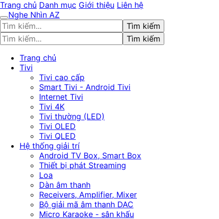
Trang chủ
Danh mục
Giới thiệu
Liên hệ
Nghe Nhìn AZ
Tìm kiếm
Tìm kiếm
Trang chủ
Tivi
Tivi cao cấp
Smart Tivi - Android Tivi
Internet Tivi
Tivi 4K
Tivi thường (LED)
Tivi OLED
Tivi QLED
Hệ thống giải trí
Android TV Box, Smart Box
Thiết bị phát Streaming
Loa
Dàn âm thanh
Receivers, Amplifier, Mixer
Bộ giải mã âm thanh DAC
Micro Karaoke - sân khấu