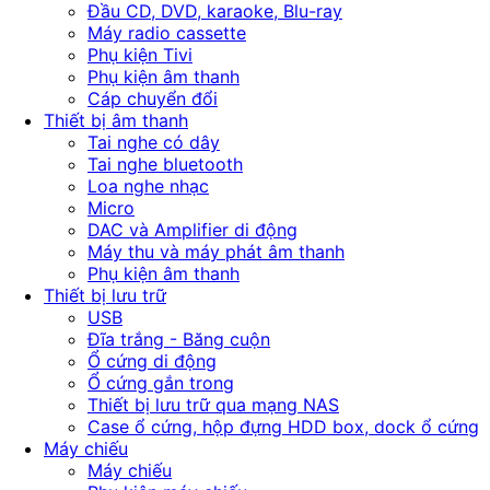
Đầu CD, DVD, karaoke, Blu-ray
Máy radio cassette
Phụ kiện Tivi
Phụ kiện âm thanh
Cáp chuyển đổi
Thiết bị âm thanh
Tai nghe có dây
Tai nghe bluetooth
Loa nghe nhạc
Micro
DAC và Amplifier di động
Máy thu và máy phát âm thanh
Phụ kiện âm thanh
Thiết bị lưu trữ
USB
Đĩa trắng - Băng cuộn
Ổ cứng di động
Ổ cứng gắn trong
Thiết bị lưu trữ qua mạng NAS
Case ổ cứng, hộp đựng HDD box, dock ổ cứng
Máy chiếu
Máy chiếu