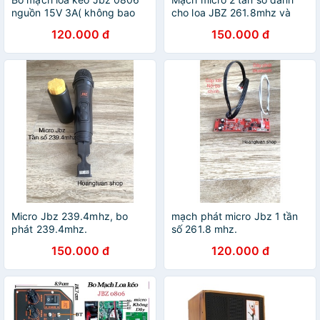
nguồn 15V 3A( không bao
cho loa JBZ 261.8mhz và
gồm mạch mic).
239.4Mhz.
120.000 đ
150.000 đ
Micro Jbz 239.4mhz, bo
mạch phát micro Jbz 1 tần
phát 239.4mhz.
số 261.8 mhz.
150.000 đ
120.000 đ