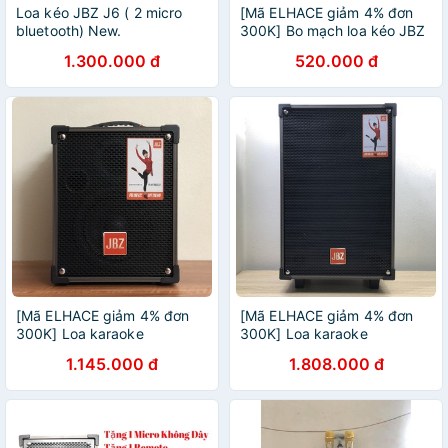
Loa kéo JBZ J6 ( 2 micro
[Mã ELHACE giảm 4% đơn
bluetooth) New.
300K] Bo mạch loa kéo JBZ
1206 1006 0806( ko bao
1.300.000 đ
520.000 đ
gồm mạch micro).
[Mã ELHACE giảm 4% đơn
[Mã ELHACE giảm 4% đơn
300K] Loa karaoke
300K] Loa karaoke
bluetooth JBZ NE-106 tặng
bluetooth JBZ NE-109 tặng
1.145.000 đ
1.808.000 đ
1 micro không dây
2 micro không dây