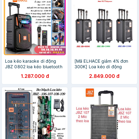
Loa kéo karaoke di động
[Mã ELHACE giảm 4% đơn
JBZ 0802 loa kéo bluetooth
300K] Loa kéo di động
mini hát karaoke gia đình âm
Karaoke Bluetooth cao cấp
1.287.000 đ
2.849.000 đ
thanh cực hay (Tặng 1
JBZ JB+0806 1006 1206
micro)
Bass 2 Tấc + Kèm 2 micro