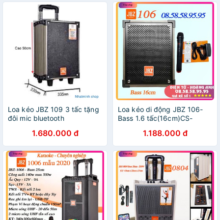
Loa kéo JBZ 109 3 tấc tặng
Loa kéo di động JBZ 106-
đôi mic bluetooth
Bass 1.6 tấc(16cm)CS-
200W+1Micro Không
1.680.000 đ
1.188.000 đ
Dây+Remto+adapter
sạc+dây tín hiệu
tivi(107+108+109)