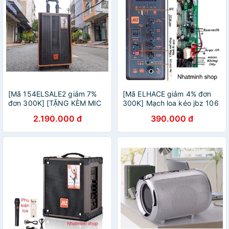
[Mã 154ELSALE2 giảm 7%
[Mã ELHACE giảm 4% đơn
đơn 300K] [TẶNG KÈM MIC
300K] Mạch loa kéo jbz 106
KHÔNG DÂY] Loa kéo JBZ
108 108 109 ( ko bao gồm
2.190.000 đ
390.000 đ
J9 – Loa karaoke di động
sạc và mạch mic).
Âm Thanh Đặc Sắc