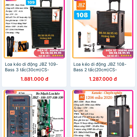
Loa kéo di động JBZ 109-
Loa kéo di động JBZ 108-
Bass 3 tấc(30cm)CS-
Bass 2 tấc(20cm)CS-
350W+2Micro Không
250W+1Micro Không
1.881.000 đ
1.287.000 đ
Dây+Remto+adapter
Dây+Remto+adapter
sạc+dây tín hiệu
sạc+dây tín hiệu
tivi(107+108+106)
tivi(107+106+109)