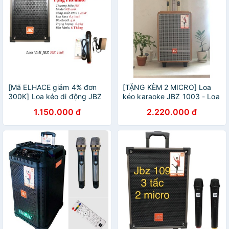
[Mã ELHACE giảm 4% đơn
[TẶNG KÈM 2 MICRO] Loa
300K] Loa kéo di động JBZ
kéo karaoke JBZ 1003 - Loa
NE-106 hoặc jbz J6.
kéo bluetooth di động công
1.150.000 đ
2.220.000 đ
suất lớn karaoke gia đình,
hát đường phố