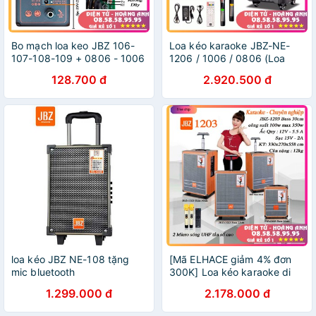
Bo mạch loa keo JBZ 106-
Loa kéo karaoke JBZ-NE-
107-108-109 + 0806 - 1006
1206 / 1006 / 0806 (Loa
- 1206 hàng chính hãng jbz
1206 Bass 30cm công suất
128.700 đ
2.920.500 đ
160w max 400w) tặng 2
Micro UHF- Kim loại
loa kéo JBZ NE-108 tặng
[Mã ELHACE giảm 4% đơn
mic bluetooth
300K] Loa kéo karaoke di
động JBZ 1203 bas 3 tấc
1.299.000 đ
2.178.000 đ
(0803-1003-0603) kèm 2
micro nhôm UHF không dây