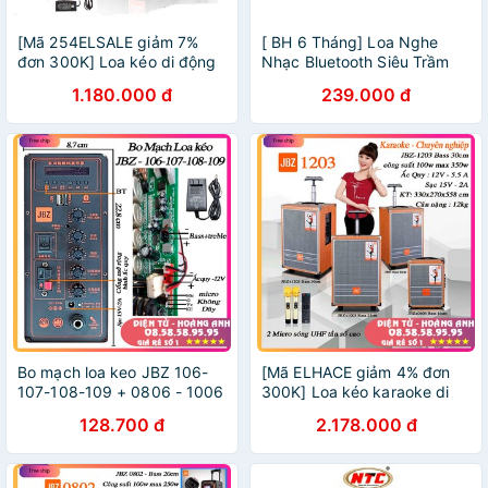
[Mã 254ELSALE giảm 7%
[ BH 6 Tháng] Loa Nghe
đơn 300K] Loa kéo di động
Nhạc Bluetooth Siêu Trầm
JBZ NE-106, loa karaoke 2
Đeo Vai S518 [ Âm Thanh
1.180.000 đ
239.000 đ
tấc, công suất max 120W
Cực Hay] -DC3064
Bo mạch loa keo JBZ 106-
[Mã ELHACE giảm 4% đơn
107-108-109 + 0806 - 1006
300K] Loa kéo karaoke di
- 1206 hàng chính hãng jbz
động JBZ 1203 bas 3 tấc
128.700 đ
2.178.000 đ
(0803-1003-0603) kèm 2
micro nhôm UHF không dây