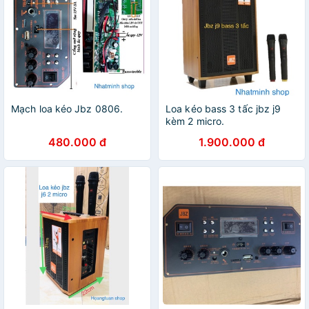
Mạch loa kéo Jbz 0806.
Loa kéo bass 3 tấc jbz j9
kèm 2 micro.
480.000 đ
1.900.000 đ