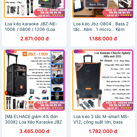
Loa kéo karaoke JBZ-NE-
Loa kéo Jbz-0804.. Bass 2
1006 / 0806 / 1206 (Loa
tấc...Kèm . 1 micro... Kèm
1006 Bass 25cm công suất
sạc- công suất 200W - mẫu
2.871.000 đ
1.188.000 đ
140w max 350w) tặng 2
mới 2020
Micro UHF- Kim loại
[Mã ELHACE giảm 4% đơn
Loa kéo 3 tấc M-smart MS-
300K] Loa Kéo Karaoke JBZ
V12, công suất lớn, bass
1509 - Bass 40cm (4 tấc)
trầm ấm, âm thanh chuyên
3.465.000 đ
1.782.000 đ
Công Xuất 160w max 500w
nghiệp, 2 micro