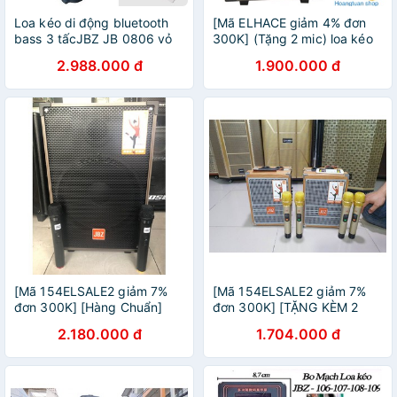
Loa kéo di động bluetooth
[Mã ELHACE giảm 4% đơn
bass 3 tấcJBZ JB 0806 vỏ
300K] (Tặng 2 mic) loa kéo
gỗ bass nén - Bảo hành 12
JBZ 109 3 tấc
2.988.000 đ
1.900.000 đ
tháng + Tặng 2 micro kim
loại cao cấp
[Mã 154ELSALE2 giảm 7%
[Mã 154ELSALE2 giảm 7%
đơn 300K] [Hàng Chuẩn]
đơn 300K] [TẶNG KÈM 2
Loa kéo di động JBZ NE-
MIC KHÔNG DÂY] Loa Kéo
2.180.000 đ
1.704.000 đ
109
Loa Kẹo kéo JBZ JB 0603