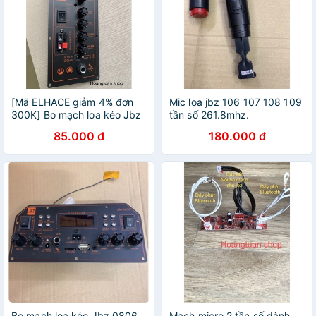
[Mã ELHACE giảm 4% đơn
Mic loa jbz 106 107 108 109
300K] Bo mạch loa kéo Jbz
tần số 261.8mhz.
106 107 108 109 ( không
85.000 đ
180.000 đ
bao gồm mạch mic)
Bo mạch loa kéo Jbz 0806
Mạch micro 2 tần số dành