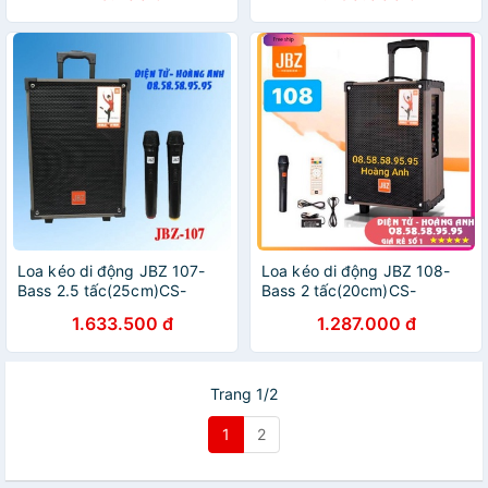
Loa kéo di động JBZ 107-
Loa kéo di động JBZ 108-
Bass 2.5 tấc(25cm)CS-
Bass 2 tấc(20cm)CS-
300W+2Micro Không
250W+1Micro Không
1.633.500 đ
1.287.000 đ
Dây+Remto+adapter
Dây+Remto+adapter
sạc+dây tín hiệu
sạc+dây tín hiệu
tivi(106+108+109)
tivi(107+106+109)
Trang 1/2
1
2