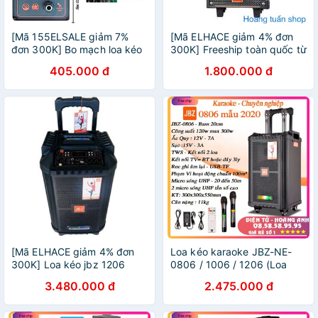
[Mã 155ELSALE giảm 7%
[Mã ELHACE giảm 4% đơn
đơn 300K] Bo mạch loa kéo
300K] Freeship toàn quốc từ
JBZ 106-107-108-109 -
50k] Loa kéo di động JBZ
405.000 đ
1.800.000 đ
hàng chính hãng jbz
NE-107 2.5 tấc 2 mic
bluetooth
[Mã ELHACE giảm 4% đơn
Loa kéo karaoke JBZ-NE-
300K] Loa kéo jbz 1206
0806 / 1006 / 1206 (Loa
bass 3 tấc 2 micro uhf.
0806 Bass 20cm công suất
3.480.000 đ
2.475.000 đ
120w max 300w) tặng 2
Micro UHF- Kim loại