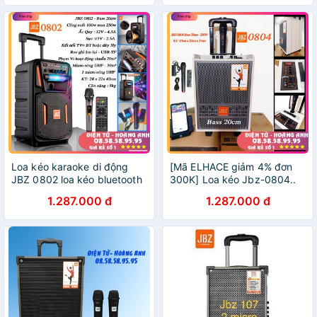
Tặng 2 micro cao cấp
Loa kéo karaoke di động
[Mã ELHACE giảm 4% đơn
JBZ 0802 loa kéo bluetooth
300K] Loa kéo Jbz-0804..
mini hát karaoke gia đình âm
Bass 2 tấc...Kèm . 1 micro...
1.287.000 đ
1.287.000 đ
thanh cực hay (Tặng 1
Kèm sạc- công suất 200W -
micro)
mẫu mới 2020