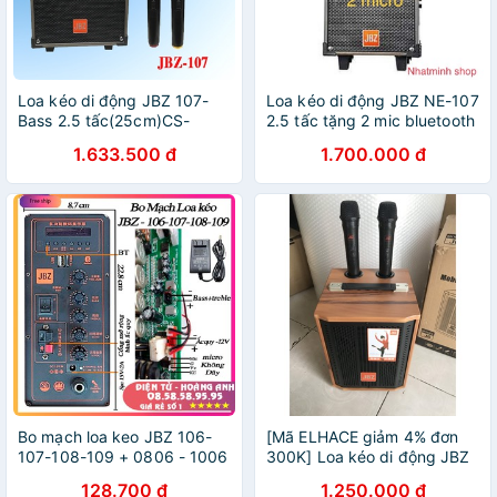
Loa kéo di động JBZ 107-
Loa kéo di động JBZ NE-107
Bass 2.5 tấc(25cm)CS-
2.5 tấc tặng 2 mic bluetooth
300W+2Micro Không
1.633.500 đ
1.700.000 đ
Dây+Remto+adapter
sạc+dây tín hiệu
tivi(106+108+109)
Bo mạch loa keo JBZ 106-
[Mã ELHACE giảm 4% đơn
107-108-109 + 0806 - 1006
300K] Loa kéo di động JBZ
- 1206 hàng chính hãng jbz
J6 mẫu 2020
128.700 đ
1.250.000 đ