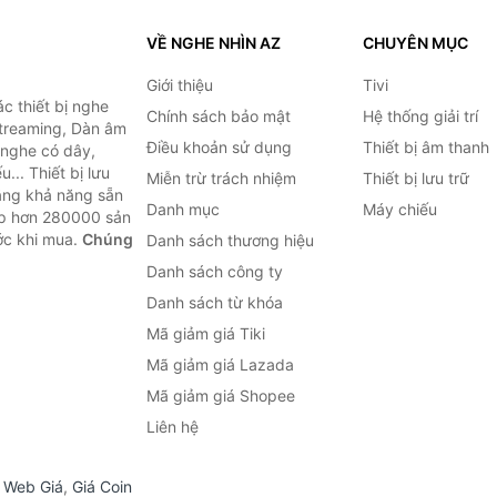
VỀ NGHE NHÌN AZ
CHUYÊN MỤC
Giới thiệu
Tivi
c thiết bị nghe
Chính sách bảo mật
Hệ thống giải trí
 Streaming, Dàn âm
Điều khoản sử dụng
Thiết bị âm thanh
i nghe có dây,
... Thiết bị lưu
Miễn trừ trách nhiệm
Thiết bị lưu trữ
Bằng khả năng sẵn
Danh mục
Máy chiếu
ợp hơn 280000 sản
ước khi mua.
Chúng
Danh sách thương hiệu
Danh sách công ty
Danh sách từ khóa
Mã giảm giá Tiki
Mã giảm giá Lazada
Mã giảm giá Shopee
Liên hệ
,
Web Giá
,
Giá Coin