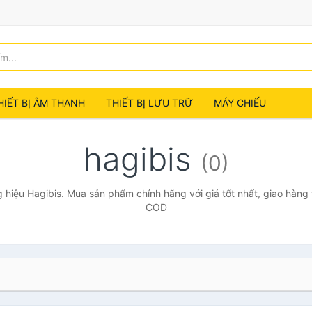
HIẾT BỊ ÂM THANH
THIẾT BỊ LƯU TRỮ
MÁY CHIẾU
hagibis
(0)
hiệu Hagibis. Mua sản phẩm chính hãng với giá tốt nhất, giao hàng 
COD