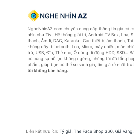
NgheNhinAZ.com chuyên cung cấp thông tin giá cả cá
nhìn như Tivi, Hệ thống giải trí, Android TV Box, Loa,
thanh, Âm-li, DAC, Karaoke. Các thiết bị âm thanh, Ta
không dây, bluetooth, Loa, Micro, máy chiếu, màn chiếu
trữ, USB, Đĩa, Thẻ nhớ, Ổ cứng di động HDD, SSD... 
có cùng sự nỗ lực không ngừng, chúng tôi đã tổng h
phẩm, giúp bạn có thể so sánh giá, tìm giá rẻ nhất tr
tôi không bán hàng.
Liên kết hữu ích:
Tỷ giá
,
The Face Shop 360
,
Giá Vàng