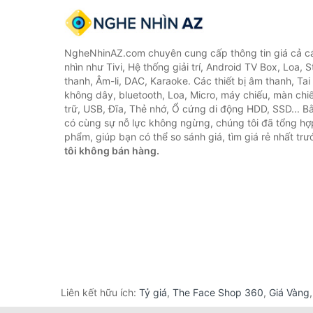
NgheNhinAZ.com chuyên cung cấp thông tin giá cả cá
nhìn như Tivi, Hệ thống giải trí, Android TV Box, Loa,
thanh, Âm-li, DAC, Karaoke. Các thiết bị âm thanh, Ta
không dây, bluetooth, Loa, Micro, máy chiếu, màn chiếu
trữ, USB, Đĩa, Thẻ nhớ, Ổ cứng di động HDD, SSD... 
có cùng sự nỗ lực không ngừng, chúng tôi đã tổng h
phẩm, giúp bạn có thể so sánh giá, tìm giá rẻ nhất tr
tôi không bán hàng.
Liên kết hữu ích:
Tỷ giá
,
The Face Shop 360
,
Giá Vàng