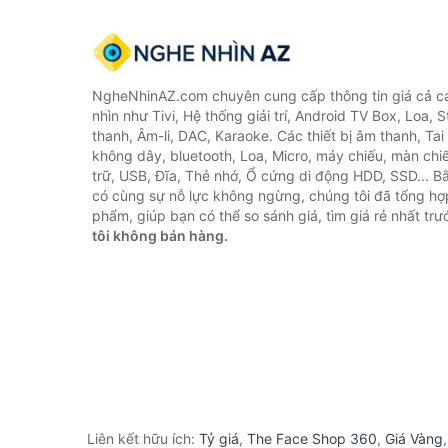
NgheNhinAZ.com chuyên cung cấp thông tin giá cả cá
nhìn như Tivi, Hệ thống giải trí, Android TV Box, Loa,
thanh, Âm-li, DAC, Karaoke. Các thiết bị âm thanh, Ta
không dây, bluetooth, Loa, Micro, máy chiếu, màn chiếu
trữ, USB, Đĩa, Thẻ nhớ, Ổ cứng di động HDD, SSD... 
có cùng sự nỗ lực không ngừng, chúng tôi đã tổng h
phẩm, giúp bạn có thể so sánh giá, tìm giá rẻ nhất tr
tôi không bán hàng.
Liên kết hữu ích:
Tỷ giá
,
The Face Shop 360
,
Giá Vàng