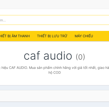
HIẾT BỊ ÂM THANH
THIẾT BỊ LƯU TRỮ
MÁY CHIẾU
caf audio
(0)
hiệu CAF AUDIO. Mua sản phẩm chính hãng với giá tốt nhất, giao hà
hộ COD