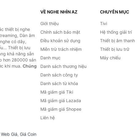
VỀ NGHE NHÌN AZ
CHUYÊN MỤC
Giới thiệu
Tivi
c thiết bị nghe
Chính sách bảo mật
Hệ thống giải trí
 Streaming, Dàn âm
Điều khoản sử dụng
Thiết bị âm thanh
i nghe có dây,
... Thiết bị lưu
Miễn trừ trách nhiệm
Thiết bị lưu trữ
Bằng khả năng sẵn
Danh mục
Máy chiếu
ợp hơn 280000 sản
ước khi mua.
Chúng
Danh sách thương hiệu
Danh sách công ty
Danh sách từ khóa
Mã giảm giá Tiki
Mã giảm giá Lazada
Mã giảm giá Shopee
Liên hệ
,
Web Giá
,
Giá Coin