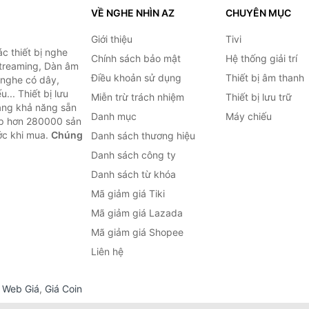
VỀ NGHE NHÌN AZ
CHUYÊN MỤC
Giới thiệu
Tivi
c thiết bị nghe
Chính sách bảo mật
Hệ thống giải trí
 Streaming, Dàn âm
Điều khoản sử dụng
Thiết bị âm thanh
i nghe có dây,
... Thiết bị lưu
Miễn trừ trách nhiệm
Thiết bị lưu trữ
Bằng khả năng sẵn
Danh mục
Máy chiếu
ợp hơn 280000 sản
ước khi mua.
Chúng
Danh sách thương hiệu
Danh sách công ty
Danh sách từ khóa
Mã giảm giá Tiki
Mã giảm giá Lazada
Mã giảm giá Shopee
Liên hệ
,
Web Giá
,
Giá Coin