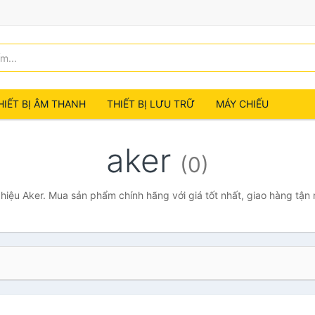
HIẾT BỊ ÂM THANH
THIẾT BỊ LƯU TRỮ
MÁY CHIẾU
aker
(0)
iệu Aker. Mua sản phẩm chính hãng với giá tốt nhất, giao hàng tận