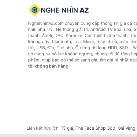
NgheNhinAZ.com chuyên cung cấp thông tin giá cả cá
nhìn như Tivi, Hệ thống giải trí, Android TV Box, Loa,
thanh, Âm-li, DAC, Karaoke. Các thiết bị âm thanh, Ta
không dây, bluetooth, Loa, Micro, máy chiếu, màn chiếu
trữ, USB, Đĩa, Thẻ nhớ, Ổ cứng di động HDD, SSD... 
có cùng sự nỗ lực không ngừng, chúng tôi đã tổng h
phẩm, giúp bạn có thể so sánh giá, tìm giá rẻ nhất tr
tôi không bán hàng.
Liên kết hữu ích:
Tỷ giá
,
The Face Shop 360
,
Giá Vàng