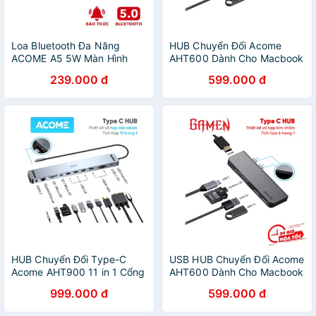
Loa Bluetooth Đa Năng
HUB Chuyển Đổi Acome
ACOME A5 5W Màn Hình
AHT600 Dành Cho Macbook
LED Đồng Hồ Báo Thức Hỗ
Chất Liệu Kim Loại Cao Cấp
239.000 đ
599.000 đ
Trợ Thẻ Nhớ & Nghe FM
USB 3.0
Hàng Bảo Hành Chính Hãng
HUB Chuyển Đổi Type-C
USB HUB Chuyển Đổi Acome
Acome AHT900 11 in 1 Cổng
AHT600 Dành Cho Macbook
USB 3.0, SD/Micro Dành Cho
Chất Liệu Kim Loại Cao Cấp
999.000 đ
599.000 đ
Laptop
USB 3.0