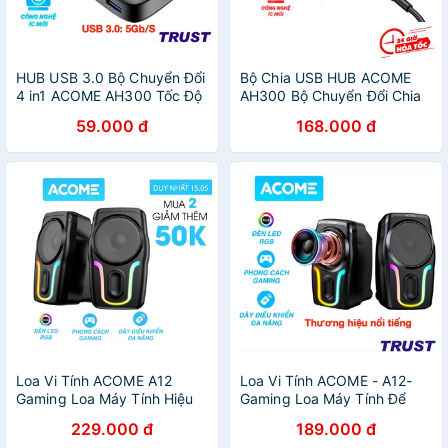
HUB USB 3.0 Bộ Chuyển Đổi
Bộ Chia USB HUB ACOME
4 in1 ACOME AH300 Tốc Độ
AH300 Bộ Chuyển Đổi Chia
Truyền Tải Cao Công nghệ
4 CổngTốc Độ Truyền Tải
59.000 đ
168.000 đ
IC Mới - Hàng Chính Hãng
Cao Dùng Cho Điện Thoại
Laptop PC
Loa Vi Tính ACOME A12
Loa Vi Tính ACOME - A12-
Gaming Loa Máy Tính Hiệu
Gaming Loa Máy Tính Để
Ứng Đèn LED RGB Bass
Bàn Hiệu Ứng Đèn LED RGB
229.000 đ
189.000 đ
Mạnh Dùng Cho PC Laptop
Bass Mạnh Dùng Cho PC