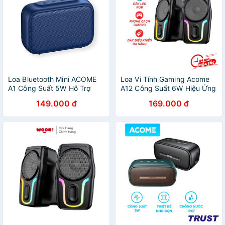
Loa Bluetooth Mini ACOME
Loa Vi Tính Gaming Acome
A1 Công Suất 5W Hỗ Trợ
A12 Công Suất 6W Hiệu Ứng
TWS Ghép Đôi 2 Loa Âm
Led Âm Thanh Mạnh Mẽ
149.000 đ
169.000 đ
Thanh Vòm Âm Bass Hỗ Trợ
Chất Âm Chi Tiết Dây Điều
Thẻ Nhớ SD Và USB
Khiển Đa Năng