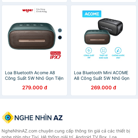
Laptop - BH 12 THÁNG
Loa Bluetooth Acome A8
Loa Bluetooth Mini ACOME
Công Suất 5W Nhỏ Gọn Tiện
A8 Công Suất 5W Nhỏ Gọn
Lợi Chống Nước Hiệu Quả
Tiện Lợi Chống Nước IPX7
279.000 đ
269.000 đ
Hàng Chính Hãng Hỗ Trợ
Âm Thanh Chất Lượng Cao
Thẻ Nhớ SD Cổng AUX
Bass Mạnh
NgheNhinAZ.com chuyên cung cấp thông tin giá cả các thiết bị
nghe nhìn như Tivi, Hệ thống giải trí, Android TV Box, Loa,