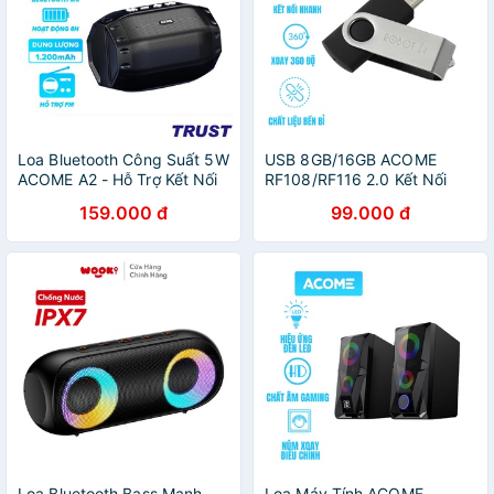
Loa Bluetooth Công Suất 5W
USB 8GB/16GB ACOME
ACOME A2 - Hỗ Trợ Kết Nối
RF108/RF116 2.0 Kết Nối
MicroSD USB Nghe FM -
Nhanh Tốc Độ Ghi Đọc
159.000 đ
99.000 đ
Playtime 6H - BẢO HÀNH 12
Nhanh Siêu Nhẹ
THÁNG
Loa Bluetooth Bass Mạnh
Loa Máy Tính ACOME