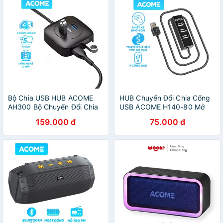
Bộ Chia USB HUB ACOME
HUB Chuyển Đổi Chia Cổng
AH300 Bộ Chuyển Đổi Chia
USB ACOME H140-80 Mở
4 CổngTốc Độ Truyền Tải
Rộng 4 Cổng USB 2.0 Dây
159.000 đ
75.000 đ
Cao Dùng Cho Điện Thoại
Nối Dài 80 Cm
Laptop PC