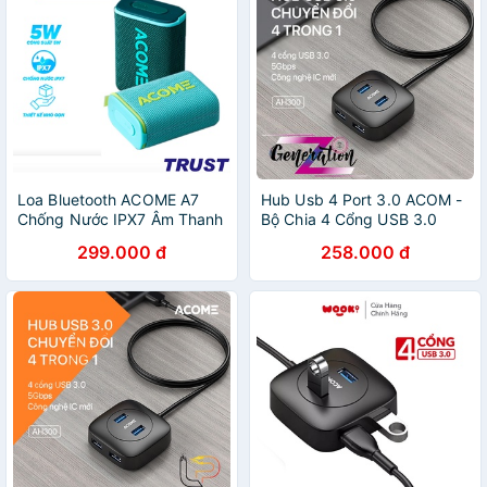
Loa Bluetooth ACOME A7
Hub Usb 4 Port 3.0 ACOM -
Chống Nước IPX7 Âm Thanh
Bộ Chia 4 Cổng USB 3.0
Chất Lượng Cao Bass Mạnh
ACOM
299.000 đ
258.000 đ
Bluetooth 5.0 Play Time 10h