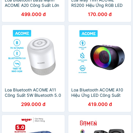
ACOME A20 Công Suất Lớn
RS200 Hiệu Ứng RGB LED
20W Hiệu Ứng LED RGB
Đổi Màu Âm Thanh HD Sống
499.000 đ
170.000 đ
Chống Nước Âm Thanh Chất
Động Chất Lượng Cao - Bảo
Lượng Cao Sử Dụng 30H
Hành 12 Tháng
Loa Bluetooth ACOME A11
Loa Bluetooth ACOME A10
Công Suất 5W Bluetooth 5.0
Hiệu Ứng LED Công Suất
Công Nghệ TWS Kiểu Dáng
10W Phát Nhạc 6H Chống
299.000 đ
419.000 đ
Nhỏ Gọn Chất Âm Trầm Bảo
Nước IPX6 Công Nghệ TWS
Hành 12 Tháng
Chất Lượng Cao