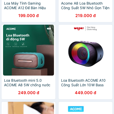
Loa Máy Tính Gaming
Acome A8 Loa Bluetooth
ACOME A12 Để Bàn Hiệu
Công Suất 5W Nhỏ Gọn Tiện
Ứng Đèn LED RGB Bass
Lợi Âm Thanh Cực Lớn
199.000 đ
219.000 đ
Mạnh Dùng Cho PC Laptop
Bluetooth 5.0 Chống Nước
Bảo Hành Chính Hãng
IPX7 Hàng Chính Hãng
Loa Bluetooth mini 5.0
Loa Bluetooth ACOME A10
ACOME A8 5W chống nước
Công Suất Lớn 10W Bass
chuẩn IPX7 hỗ trợ thẻ nhớ
Mạnh Hiệu Ứng LED RGB
249.000 đ
449.000 đ
SD cổng AUX True wireless
Chống Nước Âm Thanh Chất
stereo - Chính hãng
Lượng Cao