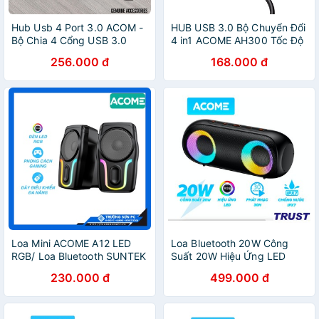
Hub Usb 4 Port 3.0 ACOM -
HUB USB 3.0 Bộ Chuyển Đổi
Bộ Chia 4 Cổng USB 3.0
4 in1 ACOME AH300 Tốc Độ
ACOM
Truyền Tải Cao Công nghệ
256.000 đ
168.000 đ
IC Mới Hàng Chính Hãng Bảo
Hành 12 Tháng
Loa Mini ACOME A12 LED
Loa Bluetooth 20W Công
RGB/ Loa Bluetooth SUNTEK
Suất 20W Hiệu Ứng LED
JHW - V361 Màu Đỏ | Chính
RGB Chống Nước IPX7 30H
230.000 đ
499.000 đ
Hãng Bảo Hàng 12 Tháng
Sử Dụng Liên Tục - ACOME
A20 - Hàng Chính Hãng