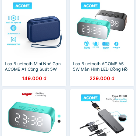
Loa Bluetooth Mini Nhỏ Gọn
Loa Bluetooth ACOME A5
ACOME A1 Công Suất 5W
5W Màn Hình LED Đồng Hồ
Hỗ Trợ TWS Ghép Đôi 2 Loa
Báo Thức Âm Thanh Chất
149.000 đ
229.000 đ
Âm Bass Trầm Chất Lượng
Lượng Cao - Hỗ Trợ Thẻ Nhớ
Cao - BH 12 Tháng
& Nghe FM