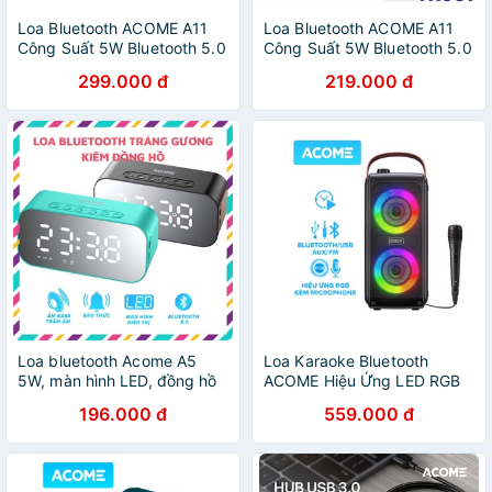
Loa Bluetooth ACOME A11
Loa Bluetooth ACOME A11
Công Suất 5W Bluetooth 5.0
Công Suất 5W Bluetooth 5.0
Công Nghệ TWS Kiểu Dáng
Công Nghệ TWS Kiểu Dáng
299.000 đ
219.000 đ
Nhỏ Gọn Chất Âm Trầm Bảo
Nhỏ Gọn Chất Âm Trầm
Hành 12 Tháng
Loa bluetooth Acome A5
Loa Karaoke Bluetooth
5W, màn hình LED, đồng hồ
ACOME Hiệu Ứng LED RGB
báo thức âm thanh chất
RB490 Kèm Micro - Công
196.000 đ
559.000 đ
lượng cao, hỗ trợ thẻ nhớ,
Suất Lớn 20W Nghe Nhạc
FM
Cực Đỉnh