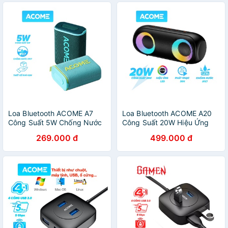
Loa Bluetooth ACOME A7
Loa Bluetooth ACOME A20
Công Suất 5W Chống Nước
Công Suất 20W Hiệu Ứng
IPX7 Âm Thanh Chất Lượng
LED RGB Chống Nước IPX7
269.000 đ
499.000 đ
Cao Bass Mạnh Bluetooth
30H Sử Dụng
5.0 Play Time 10h