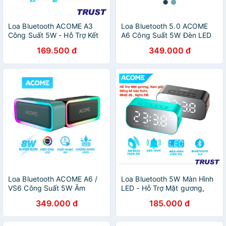
Loa Bluetooth ACOME A3
Loa Bluetooth 5.0 ACOME
Công Suất 5W - Hỗ Trợ Kết
A6 Công Suất 5W Đèn LED
Nối MicroSD USB Nghe FM -
RGB Hỗ trợ Ghép Đôi 2 Loa
169.500 đ
349.000 đ
Playtime 8H - HÀNG CHÍNH
Âm Thanh Vòm 360 Độ Kết
HÃNG
Hợp Bass Trầm
Loa Bluetooth ACOME A6 /
Loa Bluetooth 5W Màn Hình
VS6 Công Suất 5W Âm
LED - Hỗ Trợ Mặt gương,
Thanh Chất Lượng Cao Hiệu
Xem giờ, Đồng hồ báo thức,
349.000 đ
185.000 đ
Ứng LED RGD Playtime 8H
Nhiệt độ , Nghe FM-ACOME
Chống Nước IPX5
A5-CHÍNH HÃNG