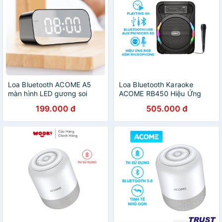
Loa Bluetooth ACOME A5
Loa Bluetooth Karaoke
màn hình LED gương soi
ACOME RB450 Hiệu Ứng
kiêm đồng hồ báo thức, đo
LED RBB Công Suất 10W
199.000 đ
505.000 đ
nhiệt độ phòng hỗ trợ thẻ
Kèm Micro Âm Thanh Tuyệt
nhớ nghe FM radio 6in1
Đỉnh - Bảo Hành 12 Tháng