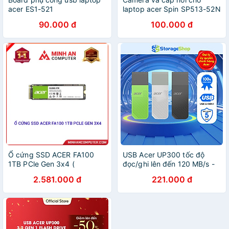
acer ES1-521
laptop acer Spin SP513-52N
90.000 đ
100.000 đ
Ổ cứng SSD ACER FA100
USB Acer UP300 tốc độ
1TB PCle Gen 3x4 (
đọc/ghi lên đến 120 MB/s -
BL.9BWWA.120) Hàng chính
Hàng chính hãng bảo hành 5
2.581.000 đ
221.000 đ
hãng
năm - Thiết bị lưu trữ dung
lượng 8GB - 1TB