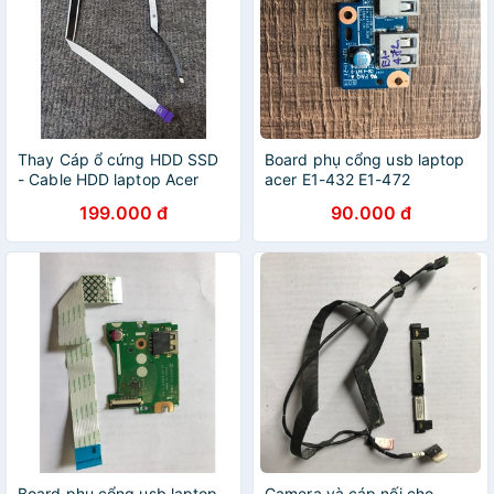
Thay Cáp ổ cứng HDD SSD
Board phụ cổng usb laptop
- Cable HDD laptop Acer
acer E1-432 E1-472
Nitro 5
199.000 đ
90.000 đ
Board phụ cổng usb laptop
Camera và cáp nối cho