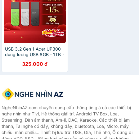
USB 3.2 Gen 1 Acer UP300
dung lượng USB 8GB - 1TB -
Hàng chính hãng
325.000 đ
NgheNhinAZ.com chuyên cung cấp thông tin giá cả các thiết bị
nghe nhìn như Tivi, Hệ thống giải trí, Android TV Box, Loa,
Streaming, Dàn âm thanh, Âm-li, DAC, Karaoke. Các thiết bị âm
thanh, Tai nghe có dây, không dây, bluetooth, Loa, Micro, máy
chiếu, màn chiếu... Thiết bị lưu trữ, USB, Đĩa, Thẻ nhớ, Ổ cứng di
động HDD, SSD... Bằng khả năng sẵn có cùng sự nỗ lực không