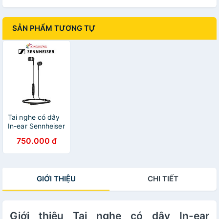
SẢN PHẨM TƯƠNG TỰ
Tai nghe có dây
In-ear Sennheiser
CX 80S - Hàng
750.000 đ
chính hãng
GIỚI THIỆU
CHI TIẾT
Giới thiệu Tai nghe có dây In-ear