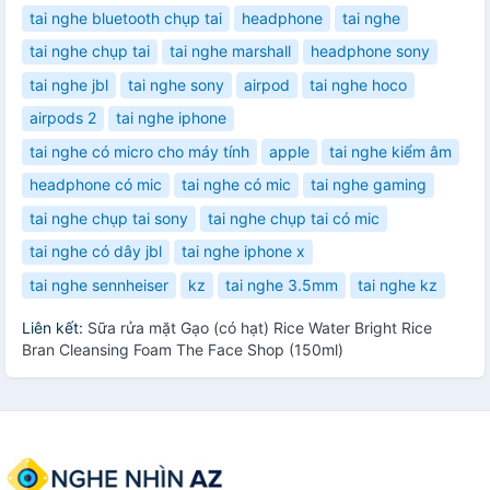
tai nghe bluetooth chụp tai
headphone
tai nghe
tai nghe chụp tai
tai nghe marshall
headphone sony
tai nghe jbl
tai nghe sony
airpod
tai nghe hoco
airpods 2
tai nghe iphone
tai nghe có micro cho máy tính
apple
tai nghe kiểm âm
headphone có mic
tai nghe có mic
tai nghe gaming
tai nghe chụp tai sony
tai nghe chụp tai có mic
tai nghe có dây jbl
tai nghe iphone x
tai nghe sennheiser
kz
tai nghe 3.5mm
tai nghe kz
Liên kết:
Sữa rửa mặt Gạo (có hạt) Rice Water Bright Rice
Bran Cleansing Foam The Face Shop (150ml)