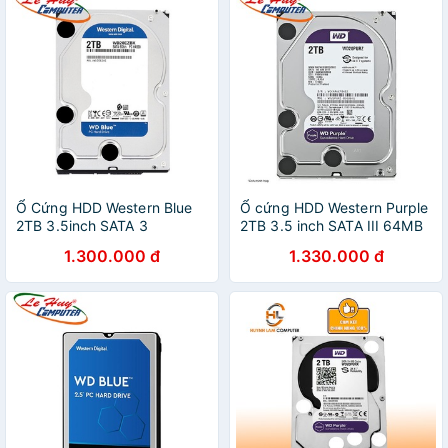
Ổ Cứng HDD Western Blue
Ổ cứng HDD Western Purple
2TB 3.5inch SATA 3
2TB 3.5 inch SATA III 64MB
7200RPM WD20EZBX Chính
Cache 5400RPM
1.300.000 đ
1.330.000 đ
Hãng
WD20PURZ