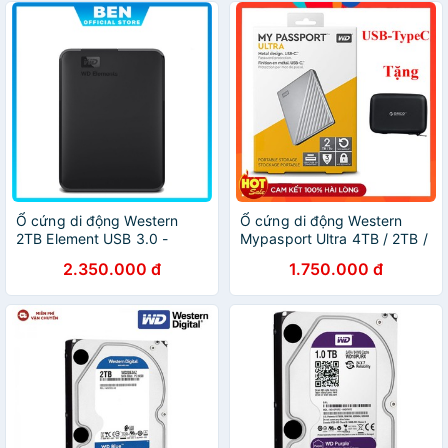
Ổ cứng di động Western
Ổ cứng di động Western
2TB Element USB 3.0 -
Mypasport Ultra 4TB / 2TB /
2.5inch (WDBU6Y0020BBK-
1TB Chân cắm USB + USB
2.350.000 đ
1.750.000 đ
WESN) - hàng chính hãng
TypeC