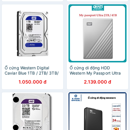
Ổ cứng Western Digital
Ổ cứng di động HDD
Caviar Blue 1TB / 2TB/ 3TB/
Western My Passport Ultra
4TB/ 6TB - 64MB Cache -
2TB / 4TB cổng typeC 3.1
1.050.000 đ
2.139.000 đ
Chính hãng BH 24 tháng
(Bạc) - Nhất Tín Computer