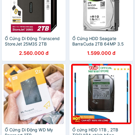
Ổ Cứng Di Động Transcend
Ổ Cứng HDD Seagate
StoreJet 25M3S 2TB
BarraCuda 2TB 64MP 3.5
2.560.000 đ
1.599.000 đ
Ổ Cứng Di Động WD My
Ổ cứng HDD 1TB , 2TB