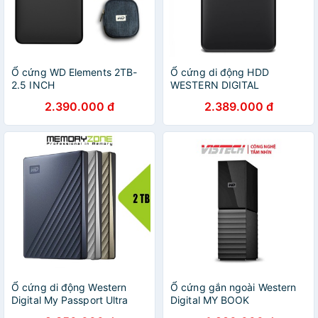
Ổ cứng WD Elements 2TB-
Ổ cứng di động HDD
2.5 INCH
WESTERN DIGITAL
ELEMENTS PORTABLE 2TB
2.390.000 đ
2.389.000 đ
WDBU6Y0020BBK-WESN
(2.5″USB 3.0)
Ổ cứng di động Western
Ổ cứng gắn ngoài Western
Digital My Passport Ultra
Digital MY BOOK
2TB USB Type-C 3.0 - Bảo