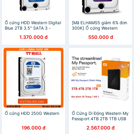
Ổ cứng HDD Western Digital
[Mã ELHAMS5 giảm 6% đơn
Blue 2TB 3.5" SATA 3 -
300K] Ổ cứng Western
WD20EZAZ - Hàng chính
500GB,1TB,2TB Purple
1.370.000 đ
550.000 đ
hãng new 100%
chuyên dùng cho camera
Ổ cứng HDD 250G Western
Ổ Cứng Di Động Western My
Passport 4TB 2TB 1TB USB
3.2 10Gb/s - Bảo hành 36
196.000 đ
2.567.000 đ
tháng