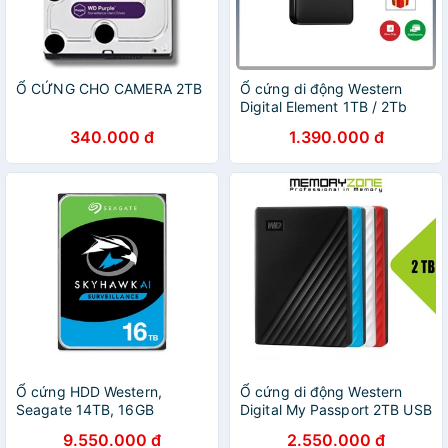
Ổ CỨNG CHO CAMERA 2TB
Ổ cứng di động Western
Digital Element 1TB / 2Tb
USB 3.0 2.5inch - Hàng
340.000 đ
1.390.000 đ
chính hãng bảo hành 24
tháng
Ổ cứng HDD Western,
Ổ cứng di động Western
Seagate 14TB, 16GB
Digital My Passport 2TB USB
3.2 Gen 1 - Bảo hành 3 năm
9.550.000 đ
2.550.000 đ
tại WD Việt Nam