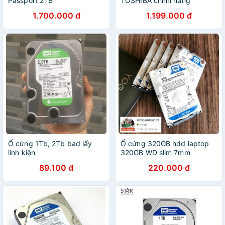
Passport 2TB
TOSHIBA chính hãng
1.700.000 đ
1.199.000 đ
Ổ cứng 1Tb, 2Tb bad lấy
Ổ cứng 320GB hdd laptop
linh kiện
320GB WD slim 7mm
Western Digital hdd ổ cứng
89.100 đ
220.000 đ