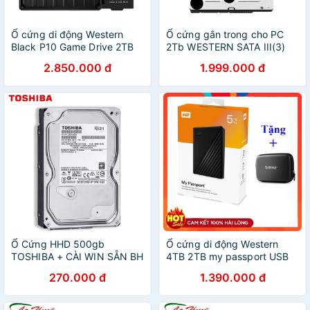
Ổ cứng di động Western
Ổ cứng gắn trong cho PC
Black P10 Game Drive 2TB
2Tb WESTERN SATA III(3)
WDBA2W0020BBKWESN
Blue
2.850.000 đ
1.999.000 đ
Ổ Cứng HHD 500gb
Ổ cứng di động Western
TOSHIBA + CÀI WIN SẴN BH
4TB 2TB my passport USB
24 THÁNG
3.0 new version
270.000 đ
1.390.000 đ