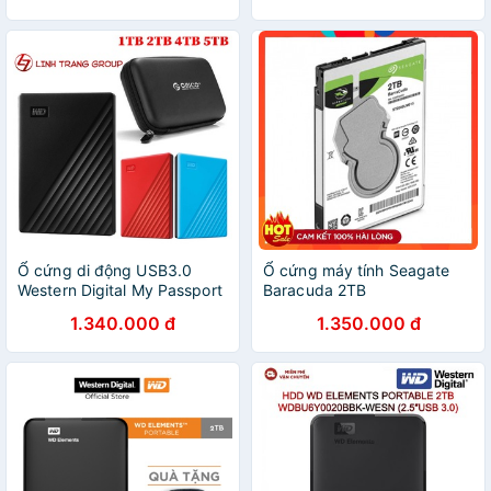
Ổ cứng di động USB3.0
Ổ cứng máy tính Seagate
Western Digital My Passport
Baracuda 2TB
5TB 4TB 2TB 1TB - bảo
1.340.000 đ
1.350.000 đ
hành 3 năm SD36 SD37
SD38 SD39