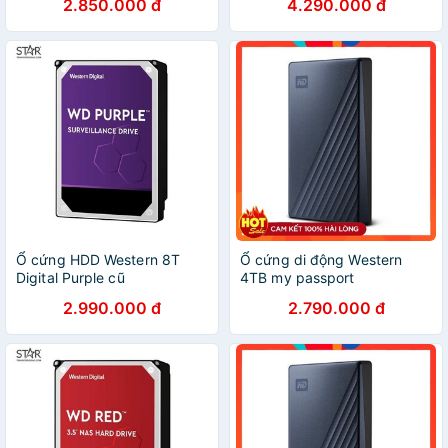
2.850.000 đ
4.290.000 đ
hành 3 năm tại WD Việt Nam
Ổ cứng HDD Western 8T
Ổ cứng di động Western
Digital Purple cũ
4TB my passport
2.990.000 đ
2.790.000 đ