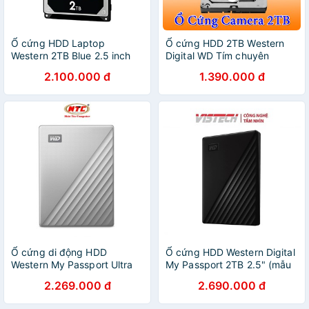
Ổ cứng HDD Laptop
Ổ cứng HDD 2TB Western
Western 2TB Blue 2.5 inch
Digital WD Tím chuyên
5400RPM SATA3 128MB
camera - Vĩnh Xuân phân
2.100.000 đ
1.390.000 đ
Cache (WD20SPZX)
phối
Ổ cứng di động HDD
Ổ cứng HDD Western Digital
Western My Passport Ultra
My Passport 2TB 2.5" (mẫu
2TB cổng typeC 3.1 (Bạc)
2019 - USB 3.2 Gen 1)
2.269.000 đ
2.690.000 đ