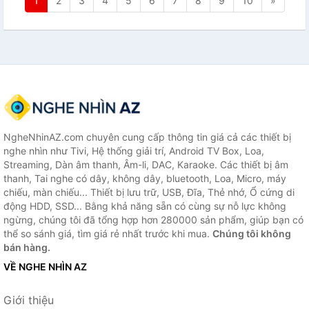
1
2
3
4
5
6
7
8
9
10
»
NgheNhinAZ.com chuyên cung cấp thông tin giá cả các thiết bị
nghe nhìn như Tivi, Hệ thống giải trí, Android TV Box, Loa,
Streaming, Dàn âm thanh, Âm-li, DAC, Karaoke. Các thiết bị âm
thanh, Tai nghe có dây, không dây, bluetooth, Loa, Micro, máy
chiếu, màn chiếu... Thiết bị lưu trữ, USB, Đĩa, Thẻ nhớ, Ổ cứng di
động HDD, SSD... Bằng khả năng sẵn có cùng sự nỗ lực không
ngừng, chúng tôi đã tổng hợp hơn 280000 sản phẩm, giúp bạn có
thể so sánh giá, tìm giá rẻ nhất trước khi mua.
Chúng tôi không
bán hàng.
VỀ NGHE NHÌN AZ
Giới thiệu