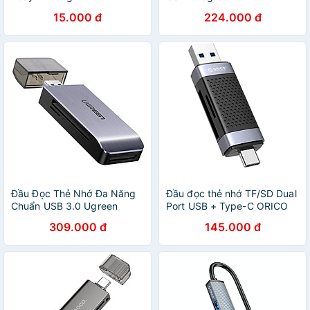
Micro SD vỏ nhôm CM331
15.000 đ
224.000 đ
Hàng chính hãng
Đầu Đọc Thẻ Nhớ Đa Năng
Đầu đọc thẻ nhớ TF/SD Dual
Chuẩn USB 3.0 Ugreen
Port USB + Type-C ORICO
50541 - SD/TF/CF/MS -
CD2D-AC2-BK - Hàng chính
309.000 đ
145.000 đ
Hàng Chính Hãng
hãng