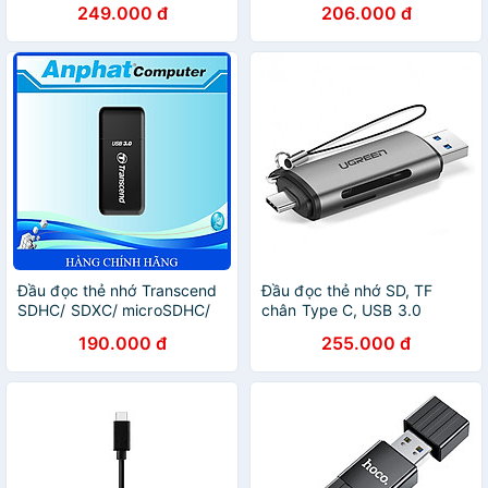
249.000 đ
206.000 đ
chính hãng
Hãng
Đầu đọc thẻ nhớ Transcend
Đầu đọc thẻ nhớ SD, TF
SDHC/ SDXC/ microSDHC/
chân Type C, USB 3.0
microSDXC USB 3.0/ 3.1
Ugreen 50706 - Hàng chính
190.000 đ
255.000 đ
(F5K) - Hàng Chính Hãng
hãng