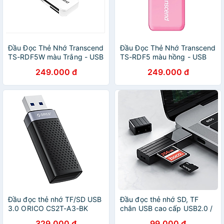
Đầu Đọc Thẻ Nhớ Transcend
Đầu Đọc Thẻ Nhớ Transcend
TS-RDF5W màu Trắng - USB
TS-RDF5 màu hồng - USB
3.1 - Hàng chính hãng
3.1 - Hàng chính hãng
249.000 đ
249.000 đ
Đầu đọc thẻ nhớ TF/SD USB
Đầu đọc thẻ nhớ SD, TF
3.0 ORICO CS2T-A3-BK
chân USB cao cấp USB2.0 /
(Đọc được 2 thẻ cùng lúc)-
USB3.0 - hàng nhập khẩu
329.000 đ
99.000 đ