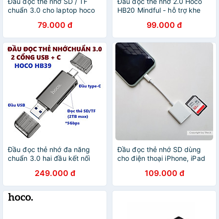
Đầu đọc thẻ nhớ SD / TF
Đầu đọc thẻ nhớ 2.0 Hoco
chuẩn 3.0 cho laptop hoco
HB20 Mindful - hỗ trợ khe
HB20 - Hàng chính hãng
microSD/SD (Hàng chính
79.000 đ
99.000 đ
hãng)
Đầu đọc thẻ nhớ đa năng
Đầu đọc thẻ nhớ SD dùng
chuẩn 3.0 hai đầu kết nối
cho điện thoại iPhone, iPad
Usb và type C cho điện
tiện lợi dùng cho máy ảnh
249.000 đ
109.000 đ
thoại laptop hoco HB39 _
hàng chính hãng