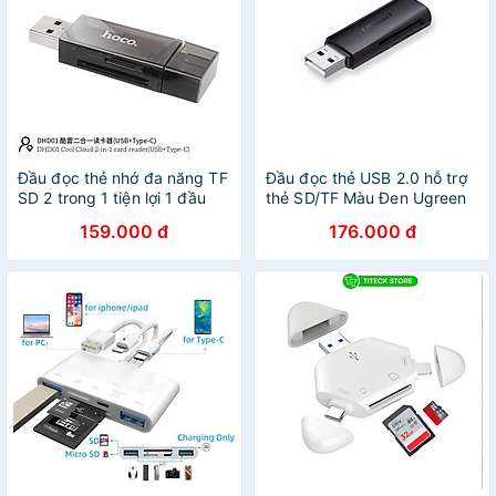
Đầu đọc thẻ nhớ đa năng TF
Đầu đọc thẻ USB 2.0 hỗ trợ
SD 2 trong 1 tiện lợi 1 đầu
thẻ SD/TF Màu Đen Ugreen
USB, 1 đầu typec 480Mbps
264OL60721CM Hàng chính
159.000 đ
176.000 đ
Hỗ trợ dung lượng 2TB -
hãng
hàng chính hãng