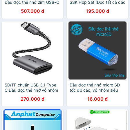
Đầu đọc thẻ nhớ 2in1 USB-C
SSK Hộp Sắt (Đọc tất cả các
3.1 + USB 3.0 sang SD TF
loại thẻ) - Hàng Nhập Khẩu
507.000 đ
195.000 đ
Cfast 2.0 cm517 - Hàng
chính hãng
SD/TF chuẩn USB 3.1 Type
Đầu đọc thẻ nhớ micro SD
C Đầu đọc thẻ nhớ vỏ nhôm
tốc độ cao, vỏ nhôm siêu
cao cấp Ugreen
nhẹ
270.000 đ
16.000 đ
đt401n80888CM - Hàng
chính hãng