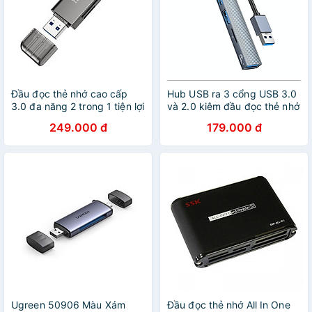
Đầu đọc thẻ nhớ cao cấp
Hub USB ra 3 cổng USB 3.0
3.0 đa năng 2 trong 1 tiện lợi
và 2.0 kiêm đầu đọc thẻ nhớ
(1 đầu USB, 1 Đầu typec)
Orico AH-A12F-GY-BP -
249.000 đ
179.000 đ
đọc thẻ camera, máy ảnh
Hàng Chính Hãng
đọc thẻ SD+TF3.0- Hàng
chính hãng
Ugreen 50906 Màu Xám
Đầu đọc thẻ nhớ All In One