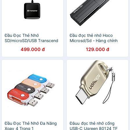
Đầu Đọc Thẻ Nhớ
Đầu đọc thẻ nhớ Hoco
SD/microSD/USB Transcend
Microsd/Sd - Hàng chính
RDC3 Cổng Type C New
hãng
499.000 đ
129.000 đ
Version - Hàng Chính Hãng
Đầu Đọc Thẻ Nhớ Đa Năng
Đâuu đọc thẻ nhớ cổng
Xoay 4 Trong 1
USB-C Ugreen 80124 TF