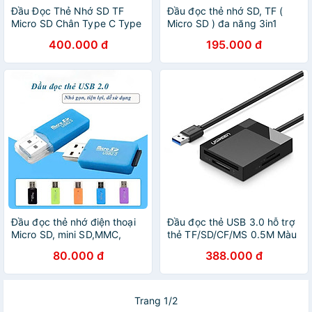
Đầu Đọc Thẻ Nhớ SD TF
Đầu đọc thẻ nhớ SD, TF (
Micro SD Chân Type C Type
Micro SD ) đa năng 3in1
A USB 3.0 Dùng Cho iPhone,
dùng cho iPhone, iPad, điện
400.000 đ
195.000 đ
iPad, Điện Thoại Android,
thoại Android, máy tính, PC,
Máy Tính, PC, Laptop, Máy
laptop
Ảnh – Hàng Nhập Khẩu
Đầu đọc thẻ nhớ điện thoại
Đầu đọc thẻ USB 3.0 hỗ trợ
Micro SD, mini SD,MMC,
thẻ TF/SD/CF/MS 0.5M Màu
Plus, SDHC, RS-MMC - Hàng
Đen Ugreen 125HL30229CR
80.000 đ
388.000 đ
Nhập Khẩu - Giao Màu Ngẫu
Hàng chính hãng
Nhiên
Trang 1/2