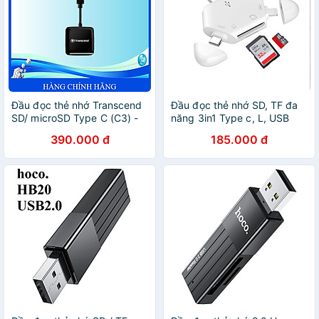
Đầu đọc thẻ nhớ Transcend
Đầu đọc thẻ nhớ SD, TF đa
SD/ microSD Type C (C3) -
năng 3in1 Type c, L, USB
Hàng Chính Hãng
dùng cho điện thoại, laptop,
390.000 đ
185.000 đ
máy ảnh - Hàng nhập khẩu