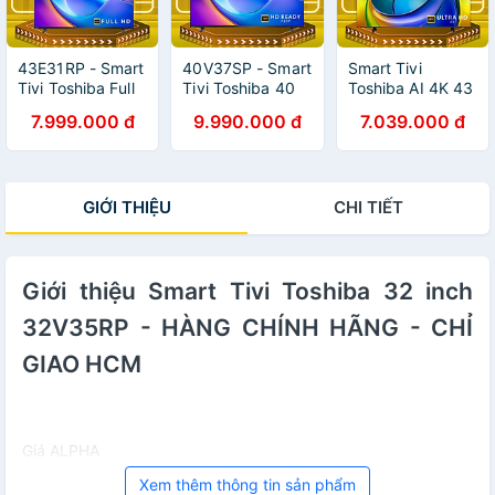
43E31RP - Smart
40V37SP - Smart
Smart Tivi
Tivi Toshiba Full
Tivi Toshiba 40
Toshiba AI 4K 43
HD 43 Inch
inch 40V37SP -
inch 43C350RP -
7.999.000 đ
9.990.000 đ
7.039.000 đ
43E31RP - HÀNG
2026 VIDAA U9 -
HÀNG CHÍNH
CHÍNH HÃNG -
HÀNG CHÍNH
HÃNG - CHỈ
GIAO HCM
HÃNG - GIAO
GIAO HCM
HCM
GIỚI THIỆU
CHI TIẾT
Giới thiệu Smart Tivi Toshiba 32 inch
32V35RP - HÀNG CHÍNH HÃNG - CHỈ
GIAO HCM
Giá ALPHA
Xem thêm thông tin sản phẩm