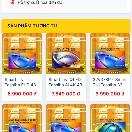
Hỗ trợ xuất hóa đơn đỏ
SẢN PHẨM TƯƠNG TỰ
Smart Tivi
Smart Tivi QLED
32V37SP - Smart
Toshiba FHD 43
Toshiba AI 4K 43
Tivi Toshiba 32
inch 43V35RP -
inch 43M450RP
inch 32V37SP -
6.990.000 đ
7.849.000 đ
6.990.000 đ
HÀNG CHÍNH
- HÀNG CHÍNH
HÀNG CHÍNH
HÃNG - CHỈ
HÃNG - CHỈ
HÃNG - GIAO
GIAO HCM
GIAO HCM
HCM