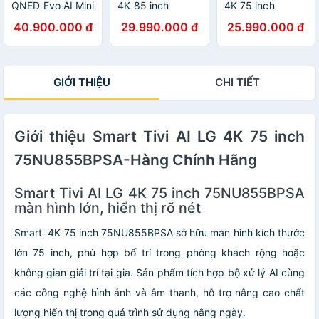
QNED Evo AI Mini
4K 85 inch
4K 75 inch
LED 4K 55 Inch
85NU805BPSB -
75NU805BPSB -
40.900.000 đ
29.990.000 đ
25.990.000 đ
55QNED86ASA/
HÀNG CHÍNH
HÀNG CHÍNH
65 Inch
HÃNG - CHỈ
HÃNG - CHỈ
65QNED86ASA/
GIAO HCM
GIAO HCM
75 Inch
GIỚI THIỆU
CHI TIẾT
75QNED86ASA/
86 Inch
86QNED86ASA -
Hàng Chính Hãng
- Mới 100
Giới thiệu Smart Tivi AI LG 4K 75 inch
75NU855BPSA-Hàng Chính Hãng
Smart Tivi AI LG 4K 75 inch 75NU855BPSA
màn hình lớn, hiển thị rõ nét
Smart 4K 75 inch 75NU855BPSA sở hữu màn hình kích thước
lớn 75 inch, phù hợp bố trí trong phòng khách rộng hoặc
không gian giải trí tại gia. Sản phẩm tích hợp bộ xử lý AI cùng
các công nghệ hình ảnh và âm thanh, hỗ trợ nâng cao chất
lượng hiển thị trong quá trình sử dụng hằng ngày.