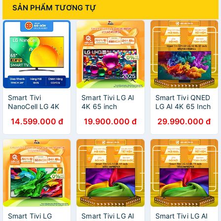
SẢN PHẨM TƯƠNG TỰ
Smart Tivi
Smart Tivi LG AI
Smart Tivi QNED
NanoCell LG 4K
4K 65 inch
LG AI 4K 65 Inch
65 inch
65UA8450PSA -
65QNED86BSA -
14.599.000 đ
19.900.000 đ
29.990.000 đ
65NANO76SQA
Hàng Chính Hãng
HÀNG CHÍNH
Model 2022-
- Mới 100%
HÃNG - CHỈ
Hàng chính hãng
GIAO HCM
Smart Tivi LG
Smart Tivi LG AI
Smart Tivi LG AI