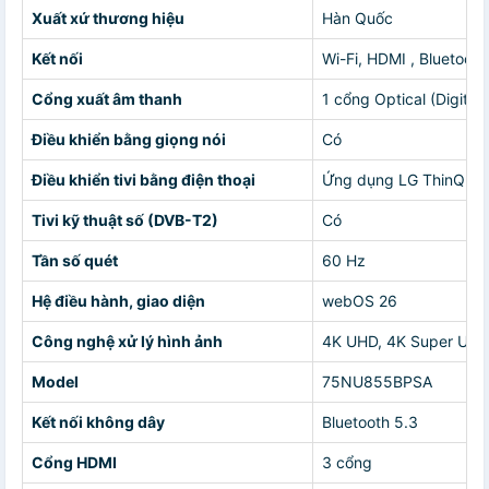
Xuất xứ thương hiệu
Hàn Quốc
Kết nối
Wi-Fi, HDMI , Bluetooth
Cổng xuất âm thanh
1 cổng Optical (Digital
Điều khiển bằng giọng nói
Có
Điều khiển tivi bằng điện thoại
Ứng dụng LG ThinQ
Tivi kỹ thuật số (DVB-T2)
Có
Tần số quét
60 Hz
Hệ điều hành, giao diện
webOS 26
Công nghệ xử lý hình ảnh
4K UHD, 4K Super Ups
Model
75NU855BPSA
Kết nối không dây
Bluetooth 5.3
Cổng HDMI
3 cổng