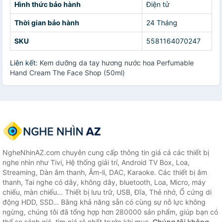
Hình thức bảo hành
Điện tử
Thời gian bảo hành
24 Tháng
SKU
5581164070247
Liên kết:
Kem dưỡng da tay hương nước hoa Perfumable
Hand Cream The Face Shop (50ml)
NgheNhinAZ.com chuyên cung cấp thông tin giá cả các thiết bị
nghe nhìn như Tivi, Hệ thống giải trí, Android TV Box, Loa,
Streaming, Dàn âm thanh, Âm-li, DAC, Karaoke. Các thiết bị âm
thanh, Tai nghe có dây, không dây, bluetooth, Loa, Micro, máy
chiếu, màn chiếu... Thiết bị lưu trữ, USB, Đĩa, Thẻ nhớ, Ổ cứng di
động HDD, SSD... Bằng khả năng sẵn có cùng sự nỗ lực không
ngừng, chúng tôi đã tổng hợp hơn 280000 sản phẩm, giúp bạn có
thể so sánh giá, tìm giá rẻ nhất trước khi mua.
Chúng tôi không