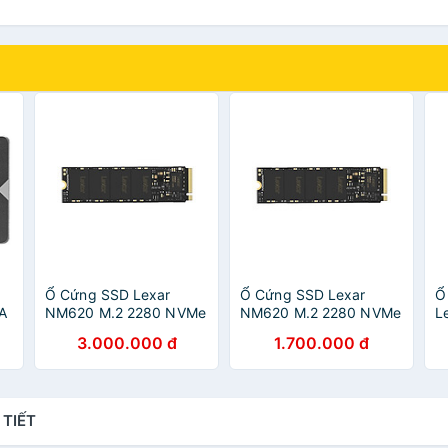
Ổ Cứng SSD Lexar
Ổ Cứng SSD Lexar
Ổ
A
NM620 M.2 2280 NVMe
NM620 M.2 2280 NVMe
L
512GB - Hàng Chính
256GB - Hàng Chính
S
3.000.000 đ
1.700.000 đ
Hãng
Hãng
H
 TIẾT