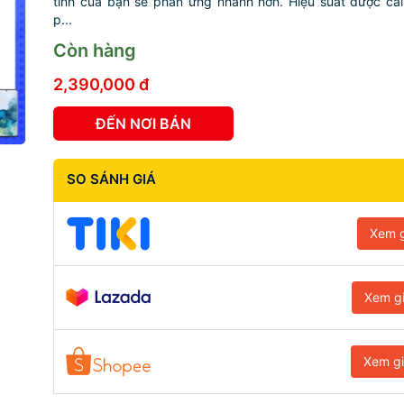
tính của bạn sẽ phản ứng nhanh hơn. Hiệu suất được cải
p...
Còn hàng
2,390,000 đ
ĐẾN NƠI BÁN
SO SÁNH GIÁ
Xem g
Xem g
Xem g