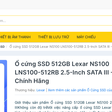
HIẾT BỊ ÂM THANH
THIẾT BỊ LƯU TRỮ
MÁY CHIẾU
Ổ cứng SSD 512GB Lexar NS100 LNS100-512RB 2.5-Inch SATA III 
SSD
Ổ cứng SSD 512GB Lexar NS100
LNS100-512RB 2.5-Inch SATA III 
Chính Hãng
Thương hiệu:
Lexar
|
Xem thêm các sản phẩm Ổ Cứng SSD của
Giới thiệu sản phẩm Ổ cứng SSD 512GB Lexar NS100 2
IIIKhông còn độ trễVới việc nâng cấp ổ cứng SSD Lexa