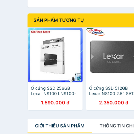
SẢN PHẨM TƯƠNG TỰ
Ổ cứng SSD 256GB
Ổ cứng SSD 512GB
Lexar NS100 LNS100-
Lexar NS100 2.5" SAT
256RB 2.5-Inch SATA III
III - Hàng Chính Hãng
1.590.000 đ
2.350.000 đ
- Hàng Chính Hãng
GIỚI THIỆU
SẢN PHẨM
THÔNG TIN
CHI