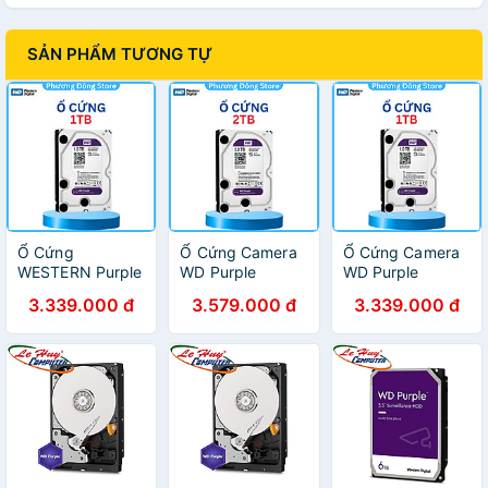
SẢN PHẨM TƯƠNG TỰ
Ổ Cứng
Ổ Cứng Camera
Ổ Cứng Camera
WESTERN Purple
WD Purple
WD Purple
10TB - 1TB
2TB/64MB/3.5
1TB/64MB/3.5
3.339.000 đ
3.579.000 đ
3.339.000 đ
Purple
IntelliPower -
IntelliPower
Surveilance -
WD20PURZ -
WD10PURZ/WD10P
HÀNG CHÍNH
Hàng Chính Hãng
- Hàng Chính
HÃNG
Hãng