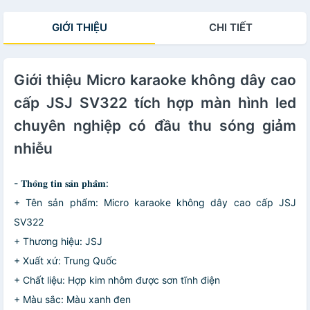
GIỚI THIỆU
CHI TIẾT
Giới thiệu Micro karaoke không dây cao
cấp JSJ SV322 tích hợp màn hình led
chuyên nghiệp có đầu thu sóng giảm
nhiễu
- 𝐓𝐡𝐨̂𝐧𝐠 𝐭𝐢𝐧 𝐬𝐚̉𝐧 𝐩𝐡𝐚̂̉𝐦:
+ Tên sản phẩm: Micro karaoke không dây cao cấp JSJ
SV322
+ Thương hiệu: JSJ
+ Xuất xứ: Trung Quốc
+ Chất liệu: Hợp kim nhôm được sơn tĩnh điện
+ Màu sắc: Màu xanh đen