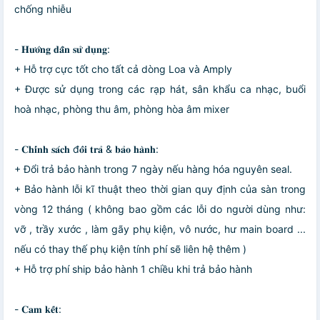
chống nhiễu
- 𝐇𝐮̛𝐨̛́𝐧𝐠 𝐝𝐚̂̃𝐧 𝐬𝐮̛̉ 𝐝𝐮̣𝐧𝐠:
+ Hỗ trợ cực tốt cho tất cả dòng Loa và Amply
+ Được sử dụng trong các rạp hát, sân khẩu ca nhạc, buổi
hoà nhạc, phòng thu âm, phòng hòa âm mixer
- 𝐂𝐡𝐢́𝐧𝐡 𝐬𝐚́𝐜𝐡 đ𝐨̂̉𝐢 𝐭𝐫𝐚̉ & 𝐛𝐚̉𝐨 𝐡𝐚̀𝐧𝐡:
+ Đổi trả bảo hành trong 7 ngày nếu hàng hóa nguyên seal.
+ Bảo hành lỗi kĩ thuật theo thời gian quy định của sàn trong
vòng 12 tháng ( không bao gồm các lỗi do người dùng như:
vỡ , trầy xước , làm gãy phụ kiện, vô nước, hư main board ...
nếu có thay thế phụ kiện tính phí sẽ liên hệ thêm )
+ Hỗ trợ phí ship bảo hành 1 chiều khi trả bảo hành
- 𝐂𝐚𝐦 𝐤𝐞̂́𝐭: