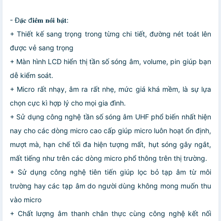
- Đ𝐚̣̆𝐜 đ𝐢𝐞̂̉𝐦 𝐧𝐨̂̉𝐢 𝐛𝐚̣̂𝐭:
+ Thiết kế sang trọng trong từng chi tiết, đường nét toát lên
được vẻ sang trọng
+ Màn hình LCD hiển thị tần số sóng âm, volume, pin giúp bạn
dễ kiểm soát.
+ Micro rất nhạy, âm ra rất nhẹ, mức giá khá mềm, là sự lựa
chọn cực kì hợp lý cho mọi gia đình.
+ Sử dụng công nghệ tần số sóng âm UHF phổ biến nhất hiện
nay cho các dòng micro cao cấp giúp micro luôn hoạt ổn định,
mượt mà, hạn chế tối đa hiện tượng mất, hụt sóng gây ngắt,
mất tiếng như trên các dòng micro phổ thông trên thị trường.
+ Sử dụng công nghệ tiên tiến giúp lọc bỏ tạp âm từ môi
trường hay các tạp âm do người dùng không mong muốn thu
vào micro
+ Chất lượng âm thanh chân thực cùng công nghệ kết nối