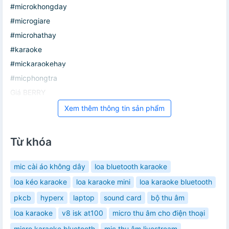
#microkhongday
#microgiare
#microhathay
#karaoke
#mickaraokehay
#micphongtra
Giá BERRY
Xem thêm thông tin sản phẩm
Từ khóa
mic cài áo không dây
loa bluetooth karaoke
loa kéo karaoke
loa karaoke mini
loa karaoke bluetooth
pkcb
hyperx
laptop
sound card
bộ thu âm
loa karaoke
v8 isk at100
micro thu âm cho điện thoại
micro karaoke bluetooth
mic thu âm livestream