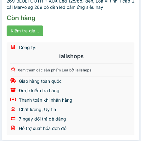
269 BLUETOOTH + AUX Led (2c/bộ) đen, Loa vi tính 1 cặp 2
cái Marvo sg 269 có đèn led cảm ứng siêu hay
Còn hàng
Kiểm tra giá...
Công ty:
iallshops
Xem thêm các sản phẩm
Loa
bởi
iallshops
Giao hàng toàn quốc
Được kiểm tra hàng
Thanh toán khi nhận hàng
Chất lượng, Uy tín
7 ngày đổi trả dễ dàng
Hỗ trợ xuất hóa đơn đỏ