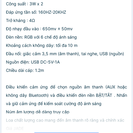
Công suất : 3W x 2
Đáp ứng tần số: 160HZ-20KHZ
Trở kháng : 4Ω
Độ nhạy đầu vào : 650mv ± 50mv
Đèn nền: RGB với 6 chế độ ánh sáng
Khoảng cách không dây: tối đa 10 m
Đầu nối: giắc cắm 3,5 mm (âm thanh), tai nghe, USB (nguồn)
Nguồn điện: USB DC-5V-1A
Chiều dài cáp: 1.2m
Điều khiển cảm ứng để chọn nguồn âm thanh (AUX hoặc
không dây Bluetooth) và điều khiển đèn nền BẬT/TẮT . Nhấn
và giữ cảm ứng để kiểm soát cường độ ánh sáng
Núm âm lượng dễ dàng truy cập
Loa chất lượng cao mang đến âm thanh rõ ràng và chính xác
Giá JADE