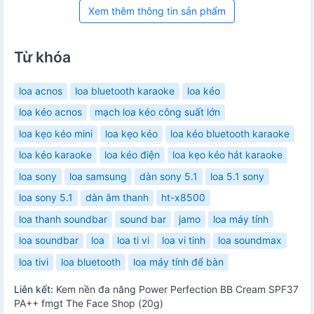
Xem thêm thông tin sản phẩm
Từ khóa
loa acnos
loa bluetooth karaoke
loa kéo
loa kéo acnos
mạch loa kéo công suất lớn
loa kẹo kéo mini
loa kẹo kéo
loa kéo bluetooth karaoke
loa kéo karaoke
loa kéo điện
loa kẹo kéo hát karaoke
loa sony
loa samsung
dàn sony 5.1
loa 5.1 sony
loa sony 5.1
dàn âm thanh
ht-x8500
loa thanh soundbar
sound bar
jamo
loa máy tính
loa soundbar
loa
loa ti vi
loa vi tinh
loa soundmax
loa tivi
loa bluetooth
loa máy tính để bàn
Liên kết:
Kem nền đa năng Power Perfection BB Cream SPF37
PA++ fmgt The Face Shop (20g)