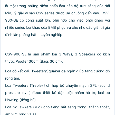
là một trong những điểm nhấn làm nên độ tươi sáng của dải
Mid, lý giải vì sao CSV series được ưa chuộng đến vậy. CSV-
900-SE có công suất lớn, phù hợp cho việc phối ghép với
nhiều series loa khác của BMB phục vụ cho nhu cầu giải trí gia
đình lẫn phòng hát chuyên nghiệp.
CSV-900-SE là sản phẩm loa 3 Ways, 3 Speakers có kích
thước Woofer 30cm (Bass 30 cm).
Loa có kết cấu Tweeter/Squaker đa ngăn giúp tăng cường độ
rộng âm.
Loa Tweeters (Treble) tích hợp bộ chuyển mạch SPL (sound
pressure level) được thiết kế đặc biệt nhằm hỗ trợ loại bỏ
Howling (tiếng hú).
Loa Squawkers (Mid) cho tiếng hát sang trọng, thánh thoát,
âm vực rộng và sâu.