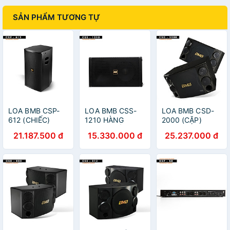
SẢN PHẨM TƯƠNG TỰ
LOA BMB CSP-
LOA BMB CSS-
LOA BMB CSD-
612 (CHIẾC)
1210 HÀNG
2000 (CẶP)
HÀNG CHÍNH
NHẬP KHẨU
CHÍNH HÃNG
21.187.500 đ
15.330.000 đ
25.237.000 đ
HÃNG NHẬP
CHÍNH HÃNG
KHẨU