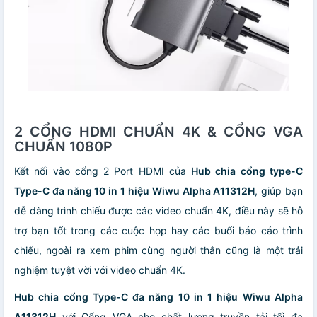
2 CỔNG HDMI CHUẨN 4K &
CỔNG VGA
CHUẨN 1080P
Kết nối vào cổng 2 Port HDMI của
Hub chia cổng type-C
Type-C đa năng 10 in 1 hiệu Wiwu Alpha A11312H
, giúp bạn
dễ dàng trình chiếu được các video chuẩn 4K, điều này sẽ hỗ
trợ bạn tốt trong các cuộc họp hay các buổi báo cáo trình
chiếu, ngoài ra xem phim cùng người thân cũng là một trải
nghiệm tuyệt vời với video chuẩn 4K.
Hub chia cổng Type-C đa năng 10 in 1 hiệu Wiwu Alpha
A11312H
với Cổng VGA cho chất lượng truyền tải tối đa