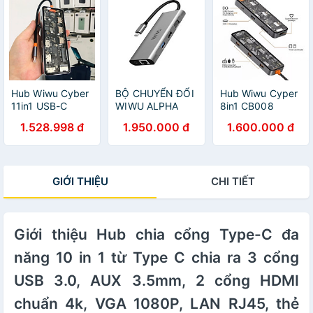
Hàng Chính Hãng
Type-C PD 3.0, 3
cổng USB 3.0,
SD & Micro SD,
cổng HDMI
chuẩn 4k cho
Macbook Pro /
Smartphone đạt
chứng nhận MFI
Hub Wiwu Cyber
BỘ CHUYỂN ĐỔI
Hub Wiwu Cyper
- Hàng nhập
11in1 USB-C
WIWU ALPHA
8in1 CB008
khẩu
CB011 kết nối
A11312H 11 IN 1
1USB3.0*2+USB2.0
1.528.998 đ
1.950.000 đ
1.600.000 đ
nhiều thiết bị hơn
USB TYPE C HUB
Truyền dữ liệu
với nhiều cổng,
Chất Liệu Hợp
cực nhanh, hỗ trợ
thiết kế trong
Kim Nhôm, Khả
truyền nhanh
suốt xuyên thấu
Năng Tương
5Gbps - Hàng
GIỚI THIỆU
CHI TIẾT
chi tiết bên trong
Thích Rộng Rãi -
chính hãng
- Hàng chính
Hàng Chính Hãng
hãng
Giới thiệu Hub chia cổng Type-C đa
năng 10 in 1 từ Type C chia ra 3 cổng
USB 3.0, AUX 3.5mm, 2 cổng HDMI
chuẩn 4k, VGA 1080P, LAN RJ45, thẻ