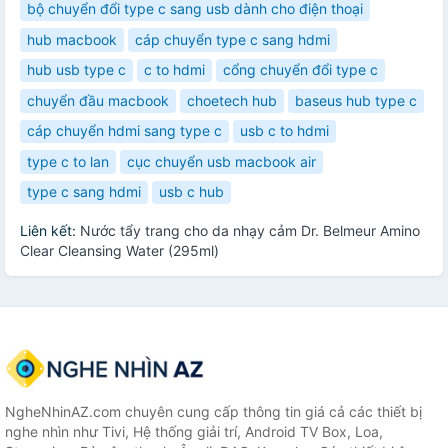
bộ chuyển đổi type c sang usb dành cho điện thoại
hub macbook
cáp chuyển type c sang hdmi
hub usb type c
c to hdmi
cổng chuyển đổi type c
chuyển đầu macbook
choetech hub
baseus hub type c
cáp chuyển hdmi sang type c
usb c to hdmi
type c to lan
cục chuyển usb macbook air
type c sang hdmi
usb c hub
Liên kết:
Nước tẩy trang cho da nhạy cảm Dr. Belmeur Amino
Clear Cleansing Water (295ml)
NgheNhinAZ.com chuyên cung cấp thông tin giá cả các thiết bị
nghe nhìn như Tivi, Hệ thống giải trí, Android TV Box, Loa,