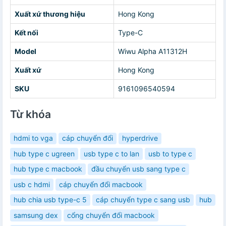
Xuất xứ thương hiệu
Hong Kong
Kết nối
Type-C
Model
Wiwu Alpha A11312H
Xuất xứ
Hong Kong
SKU
9161096540594
Từ khóa
hdmi to vga
cáp chuyển đổi
hyperdrive
hub type c ugreen
usb type c to lan
usb to type c
hub type c macbook
đầu chuyển usb sang type c
usb c hdmi
cáp chuyển đổi macbook
hub chia usb type-c 5
cáp chuyển type c sang usb
hub
samsung dex
cổng chuyển đổi macbook