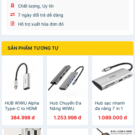
Chất lượng, Uy tín
7 ngày đổi trả dễ dàng
Hỗ trợ xuất hóa đơn đỏ
SẢN PHẨM TƯƠNG TỰ
HUB WiWU Alpha
Hub Chuyển Đa
Hub sạc nhanh
Type-C to HDMI
Năng WIWU
đa năng 7 in 1
- hàng chính
Alpha 11 In 1
chia cổng Type-
384.998 đ
1.253.998 đ
1.089.000 đ
hãng
USB-C A11 Đầu
C hiệu WIWU
Ra HDMI 4K, Hỗ
ALPHA A731HP
Trợ Sạc PD -
thành cổng