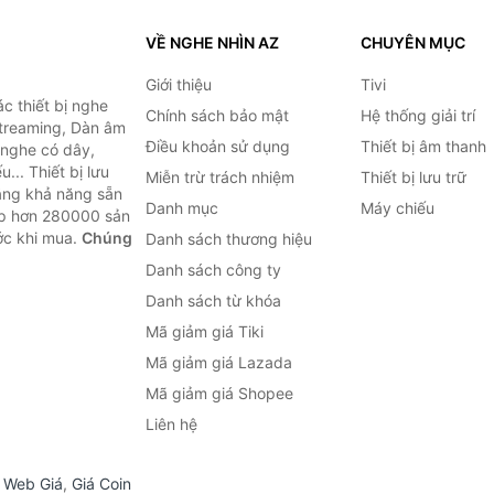
VỀ NGHE NHÌN AZ
CHUYÊN MỤC
Giới thiệu
Tivi
c thiết bị nghe
Chính sách bảo mật
Hệ thống giải trí
 Streaming, Dàn âm
Điều khoản sử dụng
Thiết bị âm thanh
i nghe có dây,
... Thiết bị lưu
Miễn trừ trách nhiệm
Thiết bị lưu trữ
Bằng khả năng sẵn
Danh mục
Máy chiếu
ợp hơn 280000 sản
ước khi mua.
Chúng
Danh sách thương hiệu
Danh sách công ty
Danh sách từ khóa
Mã giảm giá Tiki
Mã giảm giá Lazada
Mã giảm giá Shopee
Liên hệ
,
Web Giá
,
Giá Coin