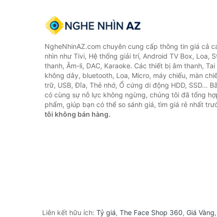
NgheNhinAZ.com chuyên cung cấp thông tin giá cả cá
nhìn như Tivi, Hệ thống giải trí, Android TV Box, Loa,
thanh, Âm-li, DAC, Karaoke. Các thiết bị âm thanh, Ta
không dây, bluetooth, Loa, Micro, máy chiếu, màn chiếu
trữ, USB, Đĩa, Thẻ nhớ, Ổ cứng di động HDD, SSD... 
có cùng sự nỗ lực không ngừng, chúng tôi đã tổng h
phẩm, giúp bạn có thể so sánh giá, tìm giá rẻ nhất tr
tôi không bán hàng.
Liên kết hữu ích:
Tỷ giá
,
The Face Shop 360
,
Giá Vàng