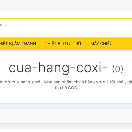
HIẾT BỊ ÂM THANH
THIẾT BỊ LƯU TRỮ
MÁY CHIẾU
cua-hang-coxi-
(0)
 bởi cua-hang-coxi-. Mua sản phẩm chính hãng với giá tốt nhất, gi
thu hộ COD