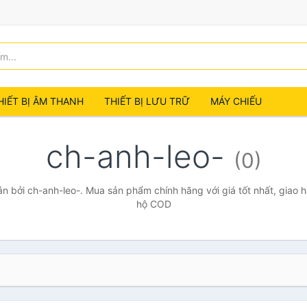
HIẾT BỊ ÂM THANH
THIẾT BỊ LƯU TRỮ
MÁY CHIẾU
ch-anh-leo-
(0)
 bởi ch-anh-leo-. Mua sản phẩm chính hãng với giá tốt nhất, giao h
hộ COD