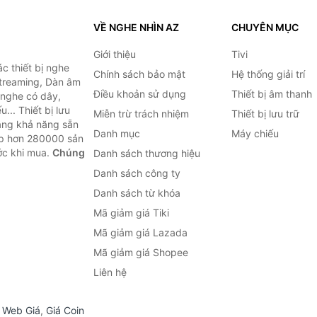
VỀ NGHE NHÌN AZ
CHUYÊN MỤC
Giới thiệu
Tivi
c thiết bị nghe
Chính sách bảo mật
Hệ thống giải trí
 Streaming, Dàn âm
Điều khoản sử dụng
Thiết bị âm thanh
i nghe có dây,
... Thiết bị lưu
Miễn trừ trách nhiệm
Thiết bị lưu trữ
Bằng khả năng sẵn
Danh mục
Máy chiếu
ợp hơn 280000 sản
ước khi mua.
Chúng
Danh sách thương hiệu
Danh sách công ty
Danh sách từ khóa
Mã giảm giá Tiki
Mã giảm giá Lazada
Mã giảm giá Shopee
Liên hệ
,
Web Giá
,
Giá Coin