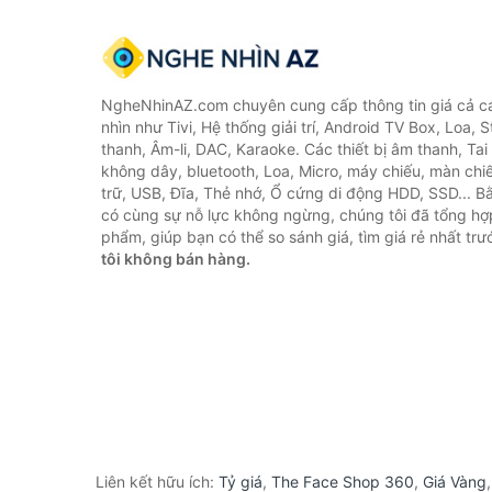
NgheNhinAZ.com chuyên cung cấp thông tin giá cả cá
nhìn như Tivi, Hệ thống giải trí, Android TV Box, Loa,
thanh, Âm-li, DAC, Karaoke. Các thiết bị âm thanh, Ta
không dây, bluetooth, Loa, Micro, máy chiếu, màn chiếu
trữ, USB, Đĩa, Thẻ nhớ, Ổ cứng di động HDD, SSD... 
có cùng sự nỗ lực không ngừng, chúng tôi đã tổng h
phẩm, giúp bạn có thể so sánh giá, tìm giá rẻ nhất tr
tôi không bán hàng.
Liên kết hữu ích:
Tỷ giá
,
The Face Shop 360
,
Giá Vàng