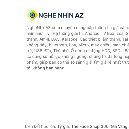
NgheNhinAZ.com chuyên cung cấp thông tin giá cả cá
nhìn như Tivi, Hệ thống giải trí, Android TV Box, Loa,
thanh, Âm-li, DAC, Karaoke. Các thiết bị âm thanh, Ta
không dây, bluetooth, Loa, Micro, máy chiếu, màn chiếu
trữ, USB, Đĩa, Thẻ nhớ, Ổ cứng di động HDD, SSD... 
có cùng sự nỗ lực không ngừng, chúng tôi đã tổng h
phẩm, giúp bạn có thể so sánh giá, tìm giá rẻ nhất tr
tôi không bán hàng.
Liên kết hữu ích:
Tỷ giá
,
The Face Shop 360
,
Giá Vàng