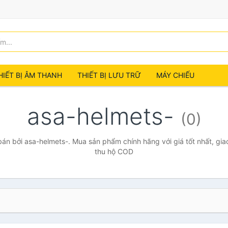
HIẾT BỊ ÂM THANH
THIẾT BỊ LƯU TRỮ
MÁY CHIẾU
asa-helmets-
(0)
n bởi asa-helmets-. Mua sản phẩm chính hãng với giá tốt nhất, gia
thu hộ COD