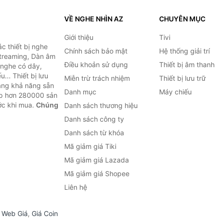
VỀ NGHE NHÌN AZ
CHUYÊN MỤC
Giới thiệu
Tivi
c thiết bị nghe
Chính sách bảo mật
Hệ thống giải trí
 Streaming, Dàn âm
Điều khoản sử dụng
Thiết bị âm thanh
i nghe có dây,
... Thiết bị lưu
Miễn trừ trách nhiệm
Thiết bị lưu trữ
Bằng khả năng sẵn
Danh mục
Máy chiếu
ợp hơn 280000 sản
ước khi mua.
Chúng
Danh sách thương hiệu
Danh sách công ty
Danh sách từ khóa
Mã giảm giá Tiki
Mã giảm giá Lazada
Mã giảm giá Shopee
Liên hệ
,
Web Giá
,
Giá Coin