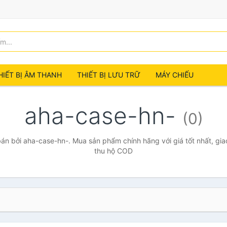
HIẾT BỊ ÂM THANH
THIẾT BỊ LƯU TRỮ
MÁY CHIẾU
aha-case-hn-
(0)
n bởi aha-case-hn-. Mua sản phẩm chính hãng với giá tốt nhất, gia
thu hộ COD