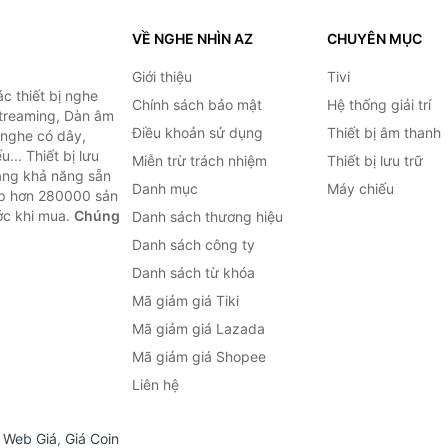
VỀ NGHE NHÌN AZ
CHUYÊN MỤC
Giới thiệu
Tivi
c thiết bị nghe
Chính sách bảo mật
Hệ thống giải trí
 Streaming, Dàn âm
Điều khoản sử dụng
Thiết bị âm thanh
i nghe có dây,
... Thiết bị lưu
Miễn trừ trách nhiệm
Thiết bị lưu trữ
Bằng khả năng sẵn
Danh mục
Máy chiếu
ợp hơn 280000 sản
ước khi mua.
Chúng
Danh sách thương hiệu
Danh sách công ty
Danh sách từ khóa
Mã giảm giá Tiki
Mã giảm giá Lazada
Mã giảm giá Shopee
Liên hệ
,
Web Giá
,
Giá Coin