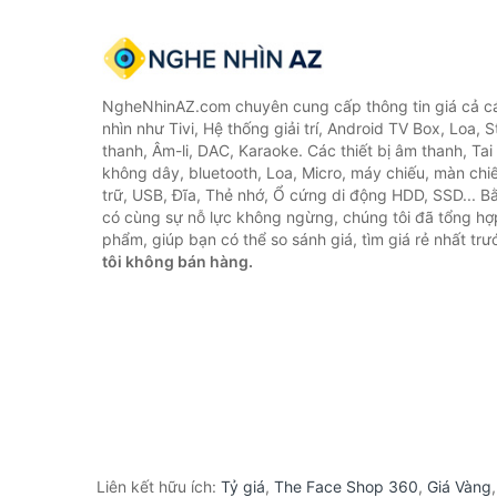
NgheNhinAZ.com chuyên cung cấp thông tin giá cả cá
nhìn như Tivi, Hệ thống giải trí, Android TV Box, Loa,
thanh, Âm-li, DAC, Karaoke. Các thiết bị âm thanh, Ta
không dây, bluetooth, Loa, Micro, máy chiếu, màn chiếu
trữ, USB, Đĩa, Thẻ nhớ, Ổ cứng di động HDD, SSD... 
có cùng sự nỗ lực không ngừng, chúng tôi đã tổng h
phẩm, giúp bạn có thể so sánh giá, tìm giá rẻ nhất tr
tôi không bán hàng.
Liên kết hữu ích:
Tỷ giá
,
The Face Shop 360
,
Giá Vàng