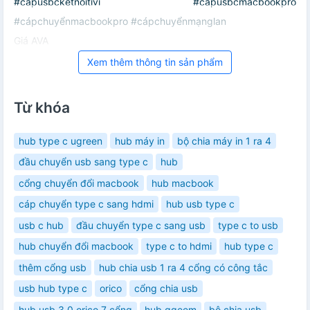
#cápusbckếtnốitivi #cápusbcmacbookpro
#cápchuyểnmacbookpro #cápchuyểnmạnglan
Giá AVA
Xem thêm thông tin sản phẩm
Từ khóa
hub type c ugreen
hub máy in
bộ chia máy in 1 ra 4
đầu chuyển usb sang type c
hub
cổng chuyển đổi macbook
hub macbook
cáp chuyển type c sang hdmi
hub usb type c
usb c hub
đầu chuyển type c sang usb
type c to usb
hub chuyển đổi macbook
type c to hdmi
hub type c
thêm cổng usb
hub chia usb 1 ra 4 cổng có công tắc
usb hub type c
orico
cổng chia usb
hub usb 3.0 orico 7 cổng
hub qgeem
bộ chia usb