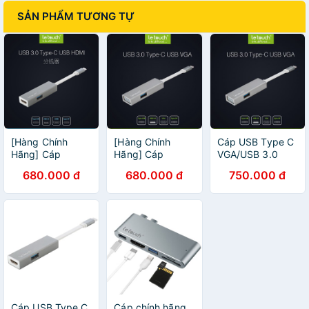
SẢN PHẨM TƯƠNG TỰ
[Hàng Chính
[Hàng Chính
Cáp USB Type C
Hãng] Cáp
Hãng] Cáp
VGA/USB 3.0
Chuyển Đổi Cổng
Chuyển Đổi Cổng
Adapter Hub with
680.000 đ
680.000 đ
750.000 đ
LE TOUCH USB
LE TOUCH USB
Power Delivery
3.0 TYPE-C
3.0 TYPE-C VGA
Letouch ( Xám)
HDMI Hub with
Hub with Power
Power Delivery
Delivery
Cáp USB Type C
Cáp chính hãng