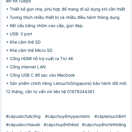
lên tới 1Gbps
+ Thiết kế gọn nhẹ, phù hợp để mang đi sử dụng khi cần thiết
+ Tương thích nhiều thiết bị và nhiều điều hành thông dụng
+ Kết cấu bằng nhôm cao cấp, gọn đẹp.
+ USB: 3 port
+ Khe cắm thẻ SD
+ Khe cắm thẻ Micro SD
+ Cổng HDMI hỗ trợ xuất ra Tivi 4K
+ Cổng internet LAN
+ Cổng USB C để sạc vào Macbook
+ Sản phẩm chính hãng Letouch(Singapore) bảo hành đổi mới
12 tháng, cần tư vấn xin liên hệ 01679244361
#cápusbcfullcổng #cápchuyểntypechdmi #cápletouch8in1
#cápusbcchiausb #cápchuyểnthẻsd #cápchuyểnchínhhãng