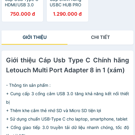
HDMI/USB 3.0
USBC HUB PRO
Adapter Hub with
HDMI 4K Letouch
750.000 đ
1.290.000 đ
Power Delivery
dual xám
Letouch ( xám)
GIỚI THIỆU
CHI TIẾT
Giới thiệu Cáp Usb Type C Chính hãng
Letouch Multi Port Adapter 8 in 1 (xám)
- Thông tin sản phẩm :
+ Cung cấp 3 cổng cắm USB 3.0 tăng khả năng kết nối thiết
bị
+ Thêm khe cắm thẻ nhớ SD và Micro SD tiện lợi
+ Sử dụng chuẩn USB-Type C cho laptop, smartphone, tablet
+ Cổng giao tiếp 3.0 truyền tải dữ liệu nhanh chóng, tốc độ