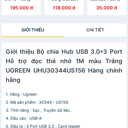
usb 3.0 Ugreen
20277 - Hàng
0.5m, 1m, 2m,
195.000 đ
118.000 đ
35.000 đ
20282
Chính Hãng
3m UGREEN
US102 ) - Hàng
Chính Hãng
GIỚI THIỆU
CHI TIẾT
Giới thiệu Bộ chia Hub USB 3.0*3 Port
Hỗ trợ đọc thẻ nhớ 1M màu Trắng
UGREEN UHU30344US156 Hàng chính
hãng
1. Hãng : Ugreen
2. Mã sản phẩm : 30344 - US156
3. Tính năng : Sạc , Truyền dữ liệu .
4. Đầu vào : USB-A
5. Đầu ra : 3 Port USB 3.0 , Card reader