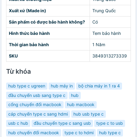
Xuất xứ (Made in)
Trung Quốc
Sản phẩm có được bảo hành không?
Có
Hình thức bảo hành
Tem bảo hành
Thời gian bảo hành
1 Năm
SKU
3849313273339
Từ khóa
hub type c ugreen
hub máy in
bộ chia máy in 1 ra 4
đầu chuyển usb sang type c
hub
cổng chuyển đổi macbook
hub macbook
cáp chuyển type c sang hdmi
hub usb type c
usb c hub
đầu chuyển type c sang usb
type c to usb
hub chuyển đổi macbook
type c to hdmi
hub type c