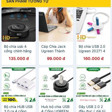
SẢN PHẨM TƯƠNG TỰ
Bộ chia usb 4
Cáp Chia Jack
Bộ chia USB 2.0
cổng chính hãng
Ugreen Thành
Ugreen 20271 4
Ugreen 20277
Mic Headphone
cổng tích hợp
135.000 đ
99.000 đ
160.000 đ
10789
OTG
Bộ chia HUB USB
Hub bộ chia USB
Dây USB 2.0 2
3.0 ra 4 cổng
4 Cổng UGREEN
đầu đực ( dài từ