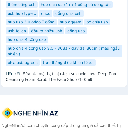
thêm cổng usb
hub chia usb 1 ra 4 cổng có công tắc
usb hub type c
orico
cổng chia usb
hub usb 3.0 orico 7 cổng
hub qgeem
bộ chia usb
usb to lan
đầu ra nhiều usb
cổng usb
hub chia 4 cổng usb
hub chia 4 cổng usb 3.0 - 303a - dây dài 30cm ( màu ngẫu
nhiên )
chia usb ugreen
trực thăng điều khiển từ xa
Liên kết:
Sữa rửa mặt hạt mịn Jeju Volcanic Lava Deep Pore
Cleansing Foam Scrub The Face Shop (140ml)
NgheNhinAZ.com chuyên cung cấp thông tin giá cả các thiết bị