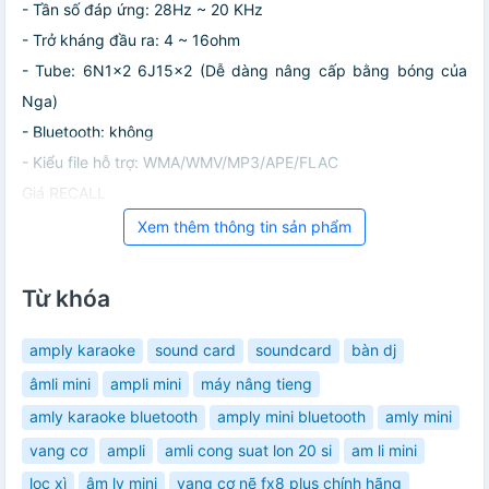
- Tần số đáp ứng: 28Hz ~ 20 KHz
- Trở kháng đầu ra: 4 ~ 16ohm
- Tube: 6N1x2 6J15x2 (Dễ dàng nâng cấp bằng bóng của
Nga)
- Bluetooth: không
- Kiểu file hỗ trợ: WMA/WMV/MP3/APE/FLAC
Giá RECALL
Xem thêm thông tin sản phẩm
Từ khóa
amply karaoke
sound card
soundcard
bàn dj
âmli mini
ampli mini
máy nâng tieng
amly karaoke bluetooth
amply mini bluetooth
amly mini
vang cơ
ampli
amli cong suat lon 20 si
am li mini
lọc xì
âm ly mini
vang cơ nẽ fx8 plus chính hãng