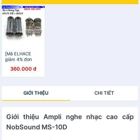
[Mã ELHACE
giảm 4% đơn
300K] Bộ bóng
360.000 đ
Nga thay cho
Ampli Nobsound
MS10D, MS30D,
MK1 2 3 : 6n1n-
GIỚI THIỆU
CHI TIẾT
EB + 6H1n hoặc
ECC85
Giới thiệu Ampli nghe nhạc cao cấp
NobSound MS-10D