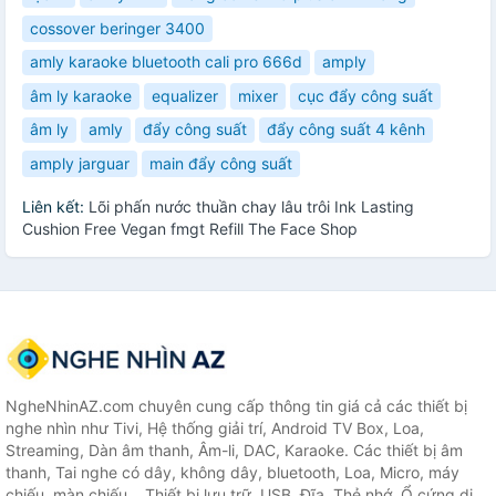
cossover beringer 3400
amly karaoke bluetooth cali pro 666d
amply
âm ly karaoke
equalizer
mixer
cục đẩy công suất
âm ly
amly
đẩy công suất
đẩy công suất 4 kênh
amply jarguar
main đẩy công suất
Liên kết:
Lõi phấn nước thuần chay lâu trôi Ink Lasting
Cushion Free Vegan fmgt Refill The Face Shop
NgheNhinAZ.com chuyên cung cấp thông tin giá cả các thiết bị
nghe nhìn như Tivi, Hệ thống giải trí, Android TV Box, Loa,
Streaming, Dàn âm thanh, Âm-li, DAC, Karaoke. Các thiết bị âm
thanh, Tai nghe có dây, không dây, bluetooth, Loa, Micro, máy
chiếu, màn chiếu... Thiết bị lưu trữ, USB, Đĩa, Thẻ nhớ, Ổ cứng di