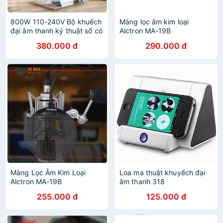
800W 110-240V Bộ khuếch
Màng lọc âm kim loại
đại âm thanh ký thuật số có
Alctron MA-19B
bluetooth Hifi FM
380.000 đ
290.000 đ
Màng Lọc Âm Kim Loại
Loa ma thuật khuyếch đại
Alctron MA-19B
âm thanh 318
255.000 đ
125.000 đ