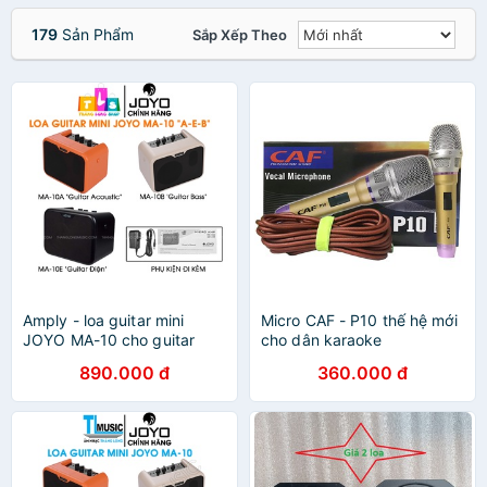
179
Sản Phẩm
Sắp Xếp Theo
Amply - loa guitar mini
Micro CAF - P10 thế hệ mới
JOYO MA-10 cho guitar
cho dân karaoke
ACOUCTIC( MA-10A ) ,
890.000 đ
360.000 đ
ELECTRIC( MA-10E ) ,
BASS( MA-10B )