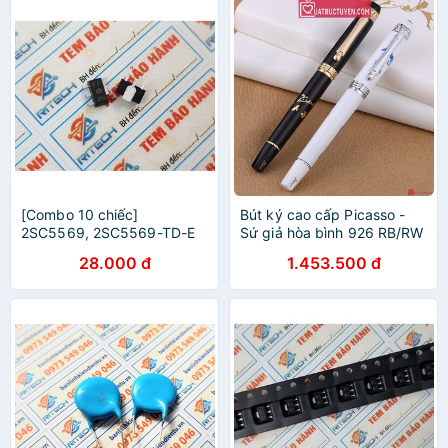
[Combo 10 chiếc]
Bút ký cao cấp Picasso -
2SC5569, 2SC5569-TD-E
Sứ giả hòa bình 926 RB/RW
Ký Hiệu FF Transistor NPN
chính hãng (Đen/Trắng)
28.000 đ
1.453.500 đ
50V-7A SOT-89