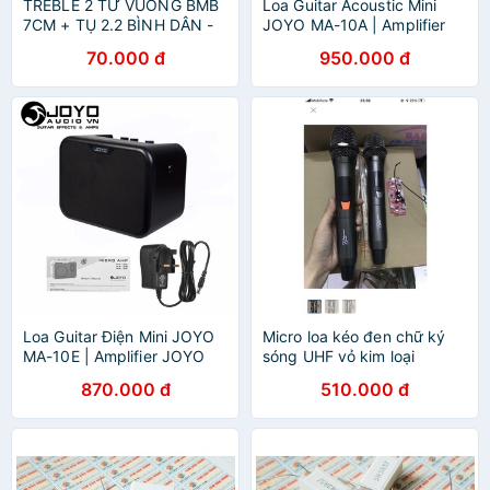
TREBLE 2 TỪ VUÔNG BMB
Loa Guitar Acoustic Mini
7CM + TỤ 2.2 BÌNH DÂN -
JOYO MA-10A | Amplifier
GIÁ 2 LOA
JOYO MA-10A Acoustic
70.000 đ
950.000 đ
Guitar
Loa Guitar Điện Mini JOYO
Micro loa kéo đen chữ ký
MA-10E | Amplifier JOYO
sóng UHF vỏ kim loại
MA-10E Electric Guitar
870.000 đ
510.000 đ