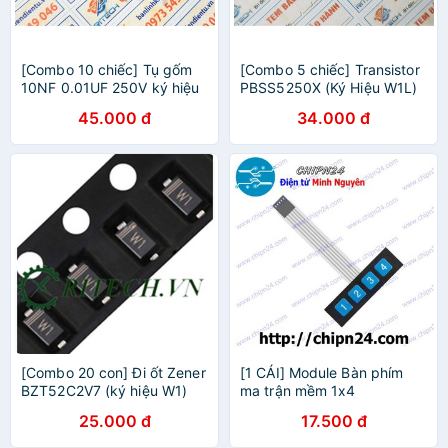
[Combo 10 chiếc] Tụ gốm
[Combo 5 chiếc] Transistor
10NF 0.01UF 250V ký hiệu
PBSS5250X (Ký Hiệu W1L)
103M KY250 X1Y2 sai số
2A-50V kiểu chân SOT-89
45.000 đ
34.000 đ
20%
hàng xịn
[Combo 20 con] Đi ốt Zener
[1 CÁI] Module Bàn phím
BZT52C2V7 (ký hiệu W1)
ma trận mềm 1x4
điện áp 2.7V SOD-123 1206
25.000 đ
17.500 đ