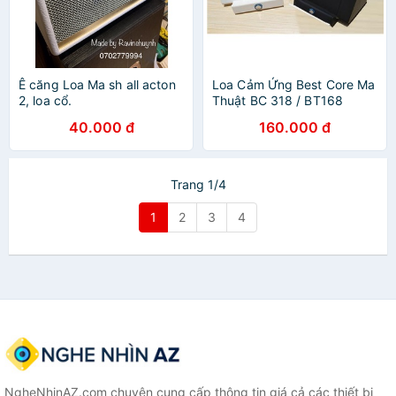
Ê căng Loa Ma sh all acton
Loa Cảm Ứng Best Core Ma
2, loa cổ.
Thuật BC 318 / BT168
40.000 đ
160.000 đ
Trang 1/4
1
2
3
4
NgheNhinAZ.com chuyên cung cấp thông tin giá cả các thiết bị