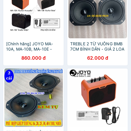
[Chính hãng] JOYO MA-
TREBLE 2 TỪ VUÔNG BMB
10A, MA-10B, MA-10E -
7CM BÌNH DÂN - GIÁ 2 LOA
Ampli (loa) guitar acoustic,
860.000 đ
62.000 đ
Electric và Bass