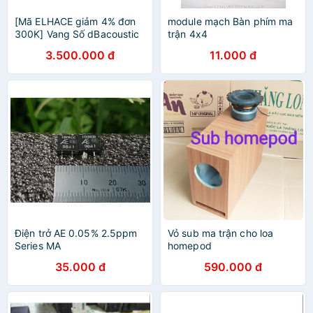
[Mã ELHACE giảm 4% đơn
module mạch Bàn phím ma
300K] Vang Số dBacoustic
trận 4x4
S500ii Và S500P, Vang Số
3.500.000 đ
11.000 đ
Karaoke Quốc Dân
Điện trở AE 0.05% 2.5ppm
Vỏ sub ma trận cho loa
Series MA
homepod
35.000 đ
590.000 đ