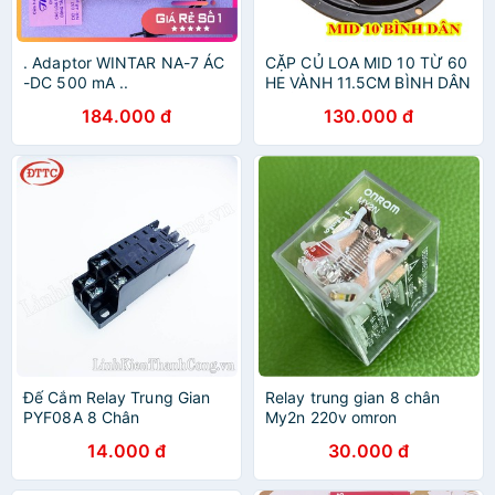
. Adaptor WINTAR NA-7 ÁC
CẶP CỦ LOA MID 10 TỪ 60
-DC 500 mA ..
HE VÀNH 11.5CM BÌNH DÂN
- CỦ LOA TRUNG 10 - GIÁ 2
184.000 đ
130.000 đ
LOA
Đế Cắm Relay Trung Gian
Relay trung gian 8 chân
PYF08A 8 Chân
My2n 220v omron
14.000 đ
30.000 đ