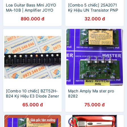
Loa Guitar Bass Mini JOYO
[Combo 5 chiếc] 2SA2071
MA-10B | Amplifier JOYO
Ký Hiệu UN Transistor PNP
MA-10B Electric Guitar Bass
60V-3A SOT89
890.000 đ
32.000 đ
[Combo 10 chiếc] BZT52H-
Mạch Amply Ma ster pro
B24 Ký Hiệu E3 Diode Zener
8282
24V SOD-123F
65.000 đ
75.000 đ