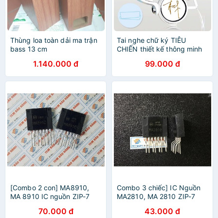
Thùng loa toàn dải ma trận
Tai nghe chữ ký TIÊU
bass 13 cm
CHIẾN thiết kế thông minh
cá tính cắm dây có mic idol
1.140.000 đ
99.000 đ
[Combo 2 con] MA8910,
Combo 3 chiếc] IC Nguồn
MA 8910 IC nguồn ZIP-7
MA2810, MA 2810 ZIP-7
70.000 đ
43.000 đ